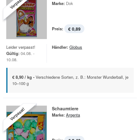
Verpasst!
Marke:
Dok
Preis:
€ 0,89
Leider verpasst!
Händler:
Globus
Gültig:
04.08. -
10.08.
€ 8,90 / kg -
Verschiedene Sorten, z. B.: Monster Wunderball, je
10–100 g
Schaumtiere
Verpasst!
Marke:
Argenta