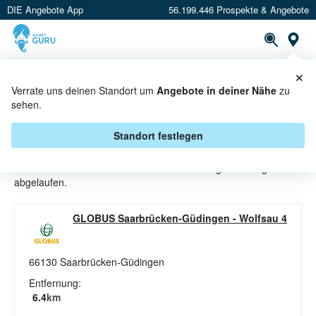
DIE Angebote App
56.199.446 Prospekte & Angebote
St
×
PROSPEKTE
ANGEBOTE
CASHBACK
Verrate uns deinen Standort um
Angebote in deiner Nähe
zu
sehen.
FRUCHTGUMMI ANGEBOTE &
AKTIONEN BEI GLOBUS
Standort festlegen
Beim Händler
Globus
sind aktuell alle Fruchtgummi-Angebote
abgelaufen.
GLOBUS Saarbrücken-Güdingen
-
Wolfsau 4
66130
Saarbrücken-Güdingen
Entfernung:
6.4
km