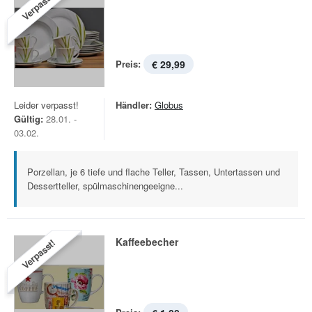
Verpasst!
Preis:
€ 29,99
Leider verpasst!
Händler:
Globus
Gültig:
28.01. -
03.02.
Porzellan, je 6 tiefe und flache Teller, Tassen, Untertassen und
Dessertteller, spülmaschinengeeigne...
Kaffeebecher
Verpasst!