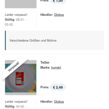
Preis:
€ 1,00
Leider verpasst!
Händler:
Globus
Gültig:
28.01. -
03.02.
Verschiedene Größen und Motive
Teller
Verpasst!
Marke:
korrekt
Preis:
€ 2,49
Leider verpasst!
Händler:
Globus
Gültig:
04.02. -