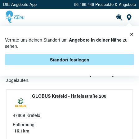
DIE Angebote App
56.199.446 Prospekte & Angebote
St
×
PROSPEKTE
ANGEBOTE
CASHBACK
Verrate uns deinen Standort um
Angebote in deiner Nähe
zu
sehen.
ESSGESCHIRR ANGEBOTE &
AKTIONEN BEI GLOBUS
Standort festlegen
Beim Händler
Globus
sind aktuell alle Essgeschirr-Angebote
abgelaufen.
GLOBUS Krefeld
-
Hafelsstraße 200
47809
Krefeld
Entfernung:
16.1
km