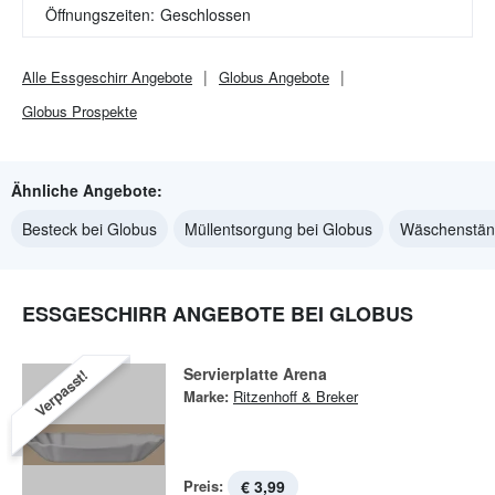
Öffnungszeiten:
Geschlossen
Alle
Essgeschirr
Angebote
Globus
Angebote
Globus
Prospekte
Ähnliche Angebote:
Besteck bei Globus
Müllentsorgung bei Globus
Wäschenständ
ESSGESCHIRR ANGEBOTE BEI GLOBUS
Servierplatte Arena
Verpasst!
Marke:
Ritzenhoff & Breker
Preis:
€ 3,99