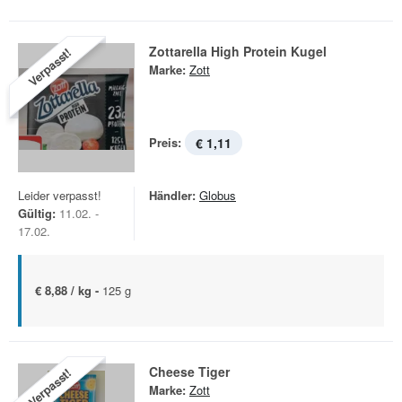
Zottarella High Protein Kugel
Verpasst!
Marke:
Zott
Preis:
€ 1,11
Leider verpasst!
Händler:
Globus
Gültig:
11.02. -
17.02.
€ 8,88 / kg -
125 g
Cheese Tiger
Verpasst!
Marke:
Zott