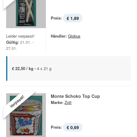
Preis:
€ 1,89
Leider verpasst!
Händler:
Globus
Gültig:
21.01. -
27.01.
€ 22,50 / kg -
4 x 21 g
Monte Schoko Top Cup
Verpasst!
Marke:
Zott
Preis:
€ 0,69