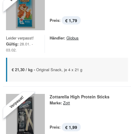
Preis:
€ 1,79
Leider verpasst!
Händler:
Globus
Gültig:
28.01. -
03.02.
€ 21,30 / kg -
Original Snack, je 4 x 21 g
Zottarella High Protein Sticks
Verpasst!
Marke:
Zott
Preis:
€ 1,99