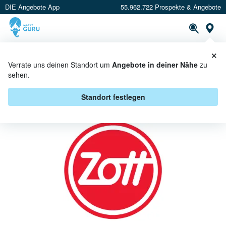
DIE Angebote App
55.962.722 Prospekte & Angebote
St
×
PROSPEKTE
ANGEBOTE
CASHBACK
Verrate uns deinen Standort um
Angebote in deiner Nähe
zu
sehen.
ZOTT BEI GLOBUS - ANGEBOTE &
AKTIONEN
Standort festlegen