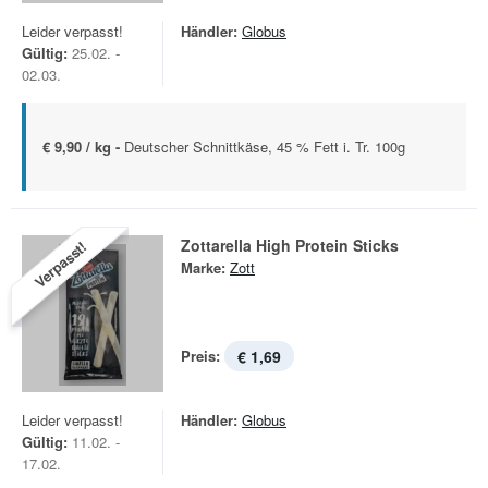
Leider verpasst!
Händler:
Globus
Gültig:
25.02. -
02.03.
€ 9,90 / kg -
Deutscher Schnittkäse, 45 % Fett i. Tr. 100g
Zottarella High Protein Sticks
Verpasst!
Marke:
Zott
Preis:
€ 1,69
Leider verpasst!
Händler:
Globus
Gültig:
11.02. -
17.02.