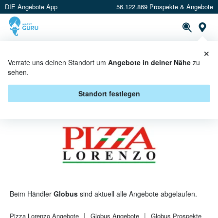
DIE Angebote App
56.122.869 Prospekte & Angebote
St
×
PROSPEKTE
ANGEBOTE
CASHBACK
Verrate uns deinen Standort um
Angebote in deiner Nähe
zu
sehen.
PIZZA LORENZO BEI GLOBUS -
ANGEBOTE & AKTIONEN
Standort festlegen
Beim Händler
Globus
sind aktuell alle Angebote abgelaufen.
Pizza Lorenzo
Angebote
Globus
Angebote
Globus
Prospekte