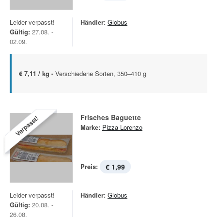
Leider verpasst!
Händler:
Globus
Gültig:
27.08. -
02.09.
€ 7,11 / kg -
Verschiedene Sorten, 350–410 g
Frisches Baguette
Verpasst!
Marke:
Pizza Lorenzo
Preis:
€ 1,99
Leider verpasst!
Händler:
Globus
Gültig:
20.08. -
26.08.