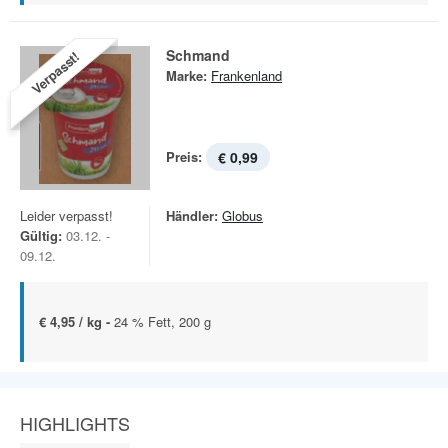
Schmand
Verpasst!
Marke:
Frankenland
Preis:
€ 0,99
Leider verpasst!
Händler:
Globus
Gültig:
03.12. -
09.12.
€ 4,95 / kg -
24 % Fett, 200 g
HIGHLIGHTS