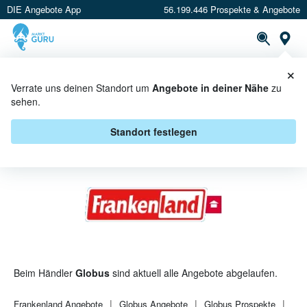
DIE Angebote App
56.199.446 Prospekte & Angebote
St
×
PROSPEKTE
ANGEBOTE
CASHBACK
Verrate uns deinen Standort um
Angebote in deiner Nähe
zu
sehen.
FRANKENLAND BEI GLOBUS -
ANGEBOTE & AKTIONEN
Standort festlegen
Beim Händler
Globus
sind aktuell alle Angebote abgelaufen.
Frankenland
Angebote
Globus
Angebote
Globus
Prospekte