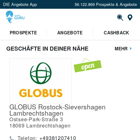
DIE Angebote App
56.122.869 Prospekte & Angebote
St
PROSPEKTE
ANGEBOTE
CASHBACK
GESCHÄFTE IN DEINER NÄHE
MEHR
GLOBUS Rostock-Sievershagen
Lambrechtshagen
Ostsee-Park-Straße 3
18069
Lambrechtshagen
Telefon:
+49381207410