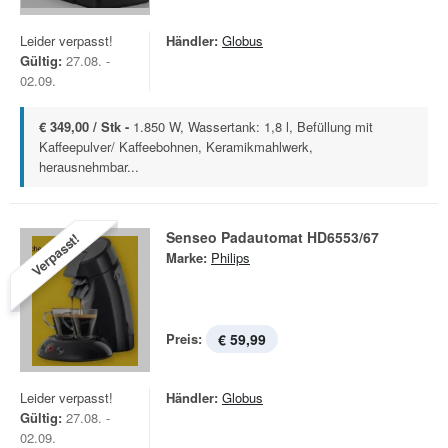
Leider verpasst!
Händler:
Globus
Gültig:
27.08. -
02.09.
€ 349,00 / Stk -
1.850 W, Wassertank: 1,8 l, Befüllung mit
Kaffeepulver/ Kaffeebohnen, Keramikmahlwerk,
herausnehmbar...
Senseo Padautomat HD6553/67
Verpasst!
Marke:
Philips
Preis:
€ 59,99
Leider verpasst!
Händler:
Globus
Gültig:
27.08. -
02.09.