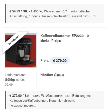
€ 59,99 / Stk -
1.450 W, Wassertank: 0,7 l, automatische
Abschaltung, 1 oder 2 Tassen gleichzeitig Passend dazu: Phi...
Kaffeevollautomat EP2230-10
Verpasst!
Marke:
Philips
Preis:
€ 379,00
Leider verpasst!
Händler:
Globus
Gültig:
03.09. -
09.09.
€ 379,00 / Stk -
1.850 W, Wassertank: 1,8 l, Befüllung mit
Kaffeepulver/Kaffeebohnen, Keramikmahlwerk,
herausnehmbare...