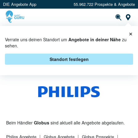
DIE Angebote App
55.962.722 Prospekte & Angebote
St
×
PROSPEKTE
ANGEBOTE
CASHBACK
Verrate uns deinen Standort um
Angebote in deiner Nähe
zu
sehen.
PHILIPS BEI GLOBUS - ANGEBOTE
& AKTIONEN
Standort festlegen
Beim Händler
Globus
sind aktuell alle Angebote abgelaufen.
Philips
Angebote
Globus
Angebote
Globus
Prospekte