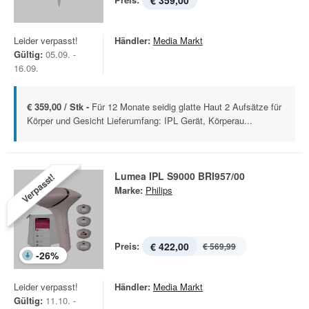
€ 359,00
Leider verpasst!
Händler:
Media Markt
Gültig:
05.09. -
16.09.
€ 359,00 / Stk -
Für 12 Monate seidig glatte Haut 2 Aufsätze für
Körper und Gesicht Lieferumfang: IPL Gerät, Körperau...
Lumea IPL S9000 BRI957/00
Verpasst!
Marke:
Philips
Preis:
€ 422,00
€ 569,99
-
26
%
Leider verpasst!
Händler:
Media Markt
Gültig:
11.10. -