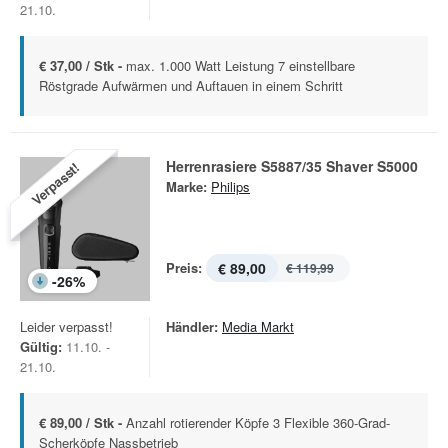
21.10.
€ 37,00 / Stk -
max. 1.000 Watt Leistung 7 einstellbare
Röstgrade Aufwärmen und Auftauen in einem Schritt
Herrenrasiere S5887/35 Shaver S5000
Verpasst!
Marke:
Philips
Preis:
€ 89,00
€ 119,99
-
26
%
Leider verpasst!
Händler:
Media Markt
Gültig:
11.10. -
21.10.
€ 89,00 / Stk -
Anzahl rotierender Köpfe 3 Flexible 360-Grad-
Scherköpfe Nassbetrieb