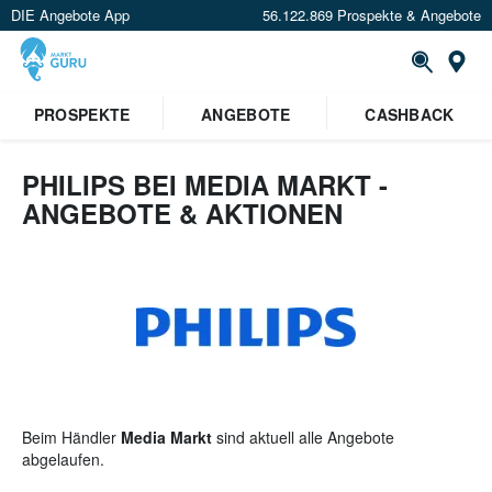
DIE Angebote App
56.122.869 Prospekte & Angebote
St
×
PROSPEKTE
ANGEBOTE
CASHBACK
Verrate uns deinen Standort um
Angebote in deiner Nähe
zu
sehen.
PHILIPS BEI MEDIA MARKT -
ANGEBOTE & AKTIONEN
Standort festlegen
Beim Händler
Media Markt
sind aktuell alle Angebote
abgelaufen.