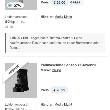
Preis:
€ 55,00
€ 74,99
-
27
%
Leider verpasst!
Händler:
Media Markt
Gültig:
11.10. -
21.10.
€ 55,00 / Stk -
abgerundete Trimmaufsätze für eine
hautfreundliche Rasur nass und trocken in der Badewanne oder
Dusc...
Padmaschine Senseo CSA240/20
Verpasst!
Marke:
Philips
Preis:
€ 76,99
Leider verpasst!
Händler:
Media Markt
Gültig:
06.09. -