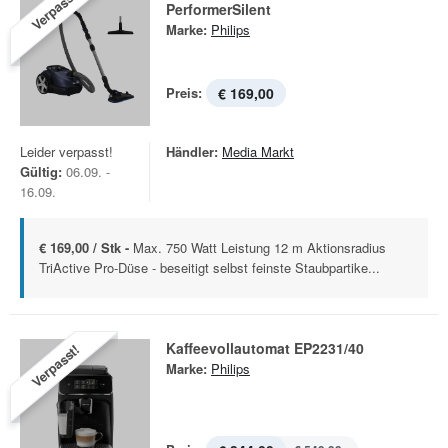
Verpasst!
PerformerSilent
Marke:
Philips
Preis:
€ 169,00
Leider verpasst!
Händler:
Media Markt
Gültig:
06.09. -
16.09.
€ 169,00 / Stk -
Max. 750 Watt Leistung 12 m Aktionsradius
TriActive Pro-Düse - beseitigt selbst feinste Staubpartike...
Kaffeevollautomat EP2231/40
Verpasst!
Marke:
Philips