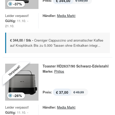
Preis:
€ 344,00
€ 549,99
-
37
%
Leider verpasst!
Händler:
Media Markt
Gültig:
11.10. -
21.10.
€ 344,00 / Stk -
Cremiger Cappuccino und aromatischer Kaffee
auf Knopfdruck Bis zu 5.000 Tassen ohne Entkalken integr...
Toaster HD2637/90 Schwarz-Edelstahl
Verpasst!
Marke:
Philips
Preis:
€ 37,00
€ 49,99
-
26
%
Leider verpasst!
Händler:
Media Markt
Gültig:
11.10. -