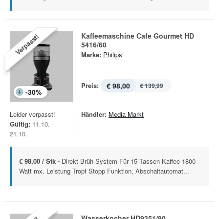
Kaffeemaschine Cafe Gourmet HD
Verpasst!
5416/60
Marke:
Philips
Preis:
€ 98,00
€ 139,99
-
30
%
Leider verpasst!
Händler:
Media Markt
Gültig:
11.10. -
21.10.
€ 98,00 / Stk -
Direkt-Brüh-System Für 15 Tassen Kaffee 1800
Watt mx. Leistung Tropf Stopp Funktion, Abschaltautomat...
Wasserkocher HD9351/90