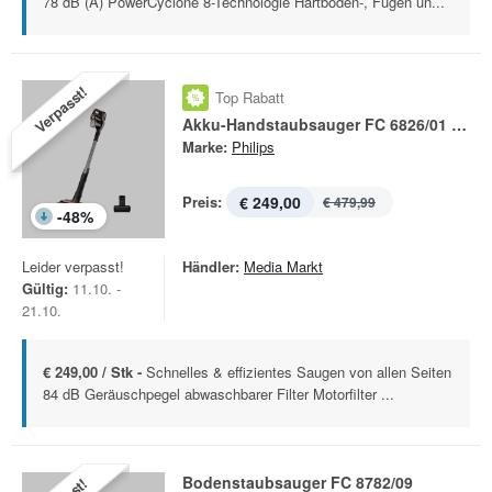
78 dB (A) PowerCyclone 8-Technologie Hartboden-, Fugen un...
Verpasst!
Top Rabatt
Akku-Handstaubsauger FC 6826/01 2in1
Marke:
Philips
Preis:
€ 249,00
€ 479,99
-
48
%
Leider verpasst!
Händler:
Media Markt
Gültig:
11.10. -
21.10.
€ 249,00 / Stk -
Schnelles & effizientes Saugen von allen Seiten
84 dB Geräuschpegel abwaschbarer Filter Motorfilter ...
Bodenstaubsauger FC 8782/09