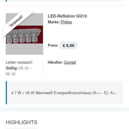
LED-Reflektor GU10
Verpasst!
Marke:
Philips
Preis:
€ 6,00
Leider verpasst!
Händler:
Conrad
Gültig:
05.12. -
06.12.
4,7 W = 35 W Warmweiß Energieeffizienzklasse (A++ - E): A+.
HIGHLIGHTS