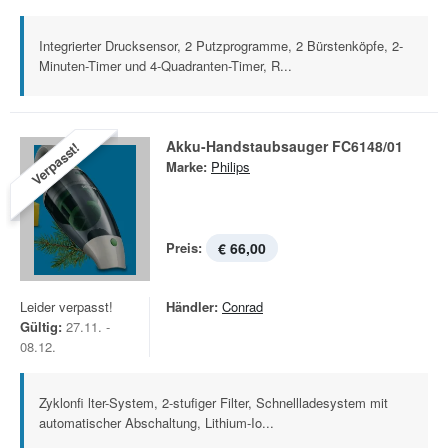
Integrierter Drucksensor, 2 Putzprogramme, 2 Bürstenköpfe, 2-
Minuten-Timer und 4-Quadranten-Timer, R...
Akku-Handstaubsauger FC6148/01
Verpasst!
Marke:
Philips
Preis:
€ 66,00
Leider verpasst!
Händler:
Conrad
Gültig:
27.11. -
08.12.
Zyklonfi lter-System, 2-stufiger Filter, Schnellladesystem mit
automatischer Abschaltung, Lithium-Io...