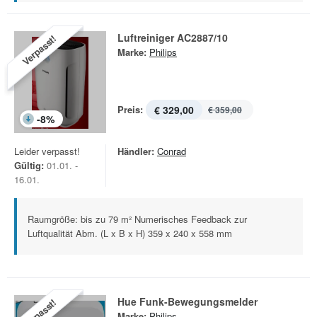
Luftreiniger AC2887/10
Verpasst!
Marke:
Philips
Preis:
€ 329,00
€ 359,00
-
8
%
Leider verpasst!
Händler:
Conrad
Gültig:
01.01. -
16.01.
Raumgröße: bis zu 79 m² Numerisches Feedback zur
Luftqualität Abm. (L x B x H) 359 x 240 x 558 mm
Hue Funk-Bewegungsmelder
Verpasst!
Marke:
Philips