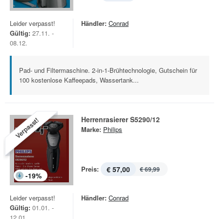
Leider verpasst!
Händler:
Conrad
Gültig:
27.11. -
08.12.
Pad- und Filtermaschine. 2-in-1-Brühtechnologie, Gutschein für
100 kostenlose Kaffeepads, Wassertank...
Herrenrasierer S5290/12
Verpasst!
Marke:
Philips
Preis:
€ 57,00
€ 69,99
-
19
%
Leider verpasst!
Händler:
Conrad
Gültig:
01.01. -
12.01.