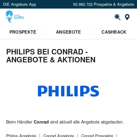
DIE Angebote App
55.962.722 Prospekte & Angebote
St
×
PROSPEKTE
ANGEBOTE
CASHBACK
Verrate uns deinen Standort um
Angebote in deiner Nähe
zu
sehen.
PHILIPS BEI CONRAD -
ANGEBOTE & AKTIONEN
Standort festlegen
Beim Händler
Conrad
sind aktuell alle Angebote abgelaufen.
Philips
Angebote
Conrad
Angebote
Conrad
Prospekte