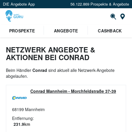
DIE Angebote App
56.122.869 Prospekte & Angebote
St
×
PROSPEKTE
ANGEBOTE
CASHBACK
Verrate uns deinen Standort um
Angebote in deiner Nähe
zu
sehen.
NETZWERK ANGEBOTE &
AKTIONEN BEI CONRAD
Standort festlegen
Beim Händler
Conrad
sind aktuell alle Netzwerk-Angebote
abgelaufen.
Conrad Mannheim
-
Morchfeldstraße 37-39
68199
Mannheim
Entfernung:
231.9
km