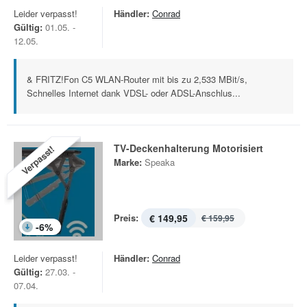
Leider verpasst!
Händler:
Conrad
Gültig:
01.05. -
12.05.
& FRITZ!Fon C5 WLAN-Router mit bis zu 2,533 MBit/s,
Schnelles Internet dank VDSL- oder ADSL-Anschlus...
TV-Deckenhalterung Motorisiert
Verpasst!
Marke:
Speaka
Preis:
€ 149,95
€ 159,95
-
6
%
Leider verpasst!
Händler:
Conrad
Gültig:
27.03. -
07.04.