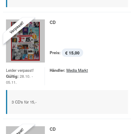
CD
Verpasst!
Preis:
€ 15,00
Leider verpasst!
Händler:
Media Markt
Gültig:
28.10. -
05.11.
3 CD's für 15,-
CD