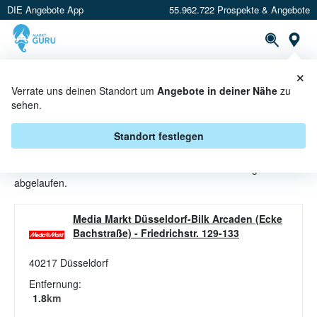
DIE Angebote App
55.962.722 Prospekte & Angebote
St
×
PROSPEKTE
ANGEBOTE
CASHBACK
Verrate uns deinen Standort um
Angebote in deiner Nähe
zu
sehen.
MUSIK ANGEBOTE & AKTIONEN
BEI MEDIA MARKT
Standort festlegen
Beim Händler
Media Markt
sind aktuell alle Musik-Angebote
abgelaufen.
Media Markt Düsseldorf-Bilk Arcaden (Ecke
Bachstraße)
-
Friedrichstr. 129-133
40217
Düsseldorf
Entfernung:
1.8
km