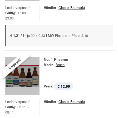
Leider verpasst!
Händler:
Globus Baumarkt
Gültig:
17.03. -
23.03.
€ 1,21 / l -
je 20 x 0,33-l MW-Flasche + Pfand 3.10
No. 1 Pilsener
Verpasst!
Marke:
Bruch
Preis:
€ 12,99
Leider verpasst!
Händler:
Globus Baumarkt
Gültig:
02.11. -
08.11.