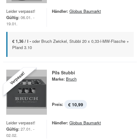
Leider verpasst!
Händler:
Globus Baumarkt
Gültig:
06.01. -
19.01.
€ 1,36 / l -
oder Bruch Zwickel, Stubbi 20 x 0,33-l-MW-Flasche +
Pfand 3.10
Pils Stubbi
Verpasst!
Marke:
Bruch
Preis:
€ 10,99
Leider verpasst!
Händler:
Globus Baumarkt
Gültig:
27.01. -
02.02.