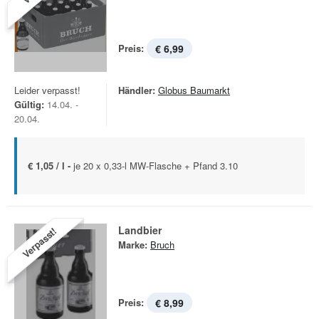
Preis:
€ 6,99
Leider verpasst!
Händler:
Globus Baumarkt
Gültig:
14.04. -
20.04.
€ 1,05 / l -
je 20 x 0,33-l MW-Flasche + Pfand 3.10
Landbier
Verpasst!
Marke:
Bruch
Preis:
€ 8,99