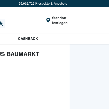
55.962.722 Prospekte & Angebote
Standort
festlegen
CASHBACK
US BAUMARKT