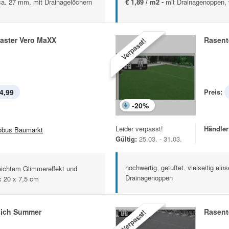
 ca. 27 mm, mit Drainagelöchern
€ 1,89 / m2 -
mit Drainagenoppen, 
laster Vero MaXX
Rasent
Verpasst!
4,99
Preis:
-
20
%
Leider verpasst!
Händler
obus Baumarkt
Gültig:
25.03. - 31.03.
hochwertig, getuftet, vielseitig eins
eichtem Glimmereffekt und
Drainagenoppen
 x 20 x 7,5 cm
ich Summer
Rasent
Verpasst!