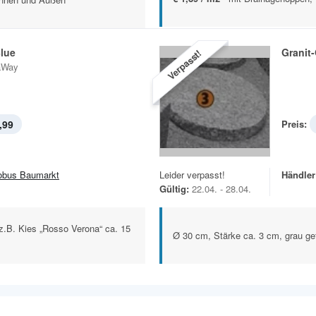
Blue
Granit-
Verpasst!
aWay
,99
Preis:
obus Baumarkt
Leider verpasst!
Händler
Gültig:
22.04. - 28.04.
z.B. Kies „Rosso Verona“ ca. 15
Ø 30 cm, Stärke ca. 3 cm, grau g