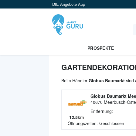
DIE Angebote App
PROSPEKTE
GARTENDEKORATION
Beim Händler
Globus Baumarkt
sind 
Globus Baumarkt Me
40670
Meerbusch-Oste
Entfernung:
12.5
km
Öffnungszeiten:
Geschlossen