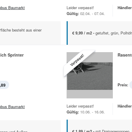
obus Baumarkt
Leider verpasst!
Händler
Gültig:
02.04. - 07.04.
rfläche besteht aus einer
€ 9,99 / m2 -
getuftet, grün, Polh
ch Sprinter
Rasent
Verpasst!
,89
Preis:
Leider verpasst!
Händler
obus Baumarkt
Gültig:
10.06. - 16.06.
€ 1,89 / m2 -
mit Drainagenoppen, 
 Innen und Außen