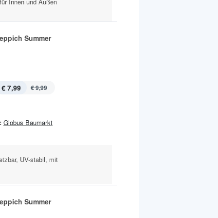
für Innen und Außen
eppich Summer
€ 7,99
€ 9,99
:
Globus Baumarkt
etzbar, UV-stabil, mit
eppich Summer