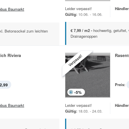
Leider verpasst!
Händler
obus Baumarkt
Gültig:
10.06. - 16.06.
€ 7,99 / m2 -
hochwertig, getuftet, 
nkl. Betonsockel zum leichten
Drainagenoppen
ch Riviera
Rasent
Verpasst!
2,99
Preis:
-
5
%
obus Baumarkt
Leider verpasst!
Händler
Gültig:
18.03. - 24.03.