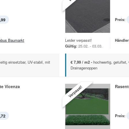
,99
Preis:
obus Baumarkt
Leider verpasst!
Händler
Gültig:
25.02. - 03.03.
eitig einsetzbar, UV-stabil, mit
€ 7,99 / m2 -
hochwertig, getuftet, 
Drainagenoppen
te Vicenza
Rasent
Verpasst!
,72
Preis: