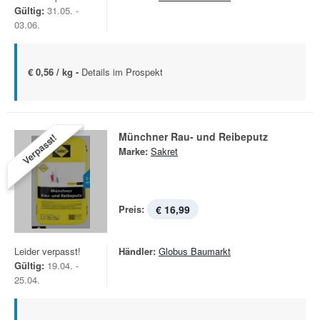
Gültig:
31.05. -
03.06.
€ 0,56 / kg -
Details im Prospekt
Münchner Rau- und Reibeputz
Verpasst!
Marke:
Sakret
Preis:
€ 16,99
Leider verpasst!
Händler:
Globus Baumarkt
Gültig:
19.04. -
25.04.