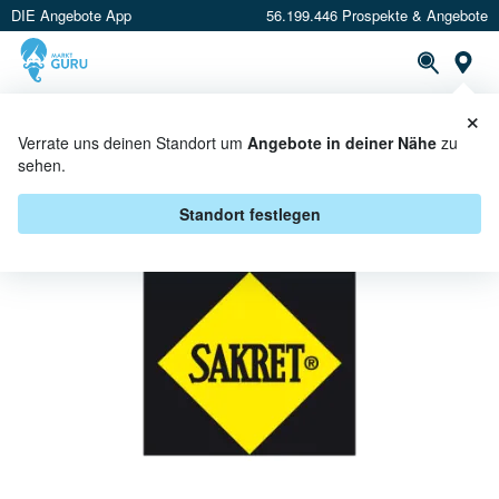
DIE Angebote App
56.199.446 Prospekte & Angebote
St
×
PROSPEKTE
ANGEBOTE
CASHBACK
Verrate uns deinen Standort um
Angebote in deiner Nähe
zu
sehen.
SAKRET BEI GLOBUS BAUMARKT
- ANGEBOTE & AKTIONEN
Standort festlegen