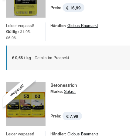
Preis:
€ 16,99
Leider verpasst!
Händler:
Globus Baumarkt
Gültig:
31.05. -
06.06.
€ 0,68 / kg -
Details im Prospekt
Betonestrich
Verpasst!
Marke:
Sakret
Preis:
€ 7,99
Leider verpasst!
Händler:
Globus Baumarkt