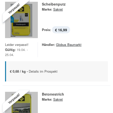
Scheibenputz
Verpasst!
Marke:
Sakret
Preis:
€ 16,99
Leider verpasst!
Händler:
Globus Baumarkt
Gültig:
19.04. -
25.04.
€ 0,68 / kg -
Details im Prospekt
Betonestrich
Verpasst!
Marke:
Sakret