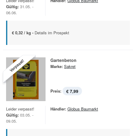
Leider verpasst!
Händler:
Globus Baumarkt
Gültig:
31.05. -
06.06.
€ 0,32 / kg -
Details im Prospekt
Gartenbeton
Verpasst!
Marke:
Sakret
Preis:
€ 7,99
Leider verpasst!
Händler:
Globus Baumarkt
Gültig:
03.05. -
09.05.