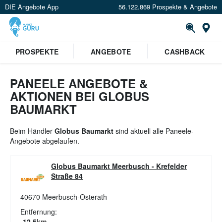
DIE Angebote App
56.122.869 Prospekte & Angebote
St
×
PROSPEKTE
ANGEBOTE
CASHBACK
Verrate uns deinen Standort um
Angebote in deiner Nähe
zu
sehen.
PANEELE ANGEBOTE &
AKTIONEN BEI GLOBUS
Standort festlegen
BAUMARKT
Beim Händler
Globus Baumarkt
sind aktuell alle Paneele-
Angebote abgelaufen.
Globus Baumarkt Meerbusch
-
Krefelder
Straße 84
40670
Meerbusch-Osterath
Entfernung:
12.5
km