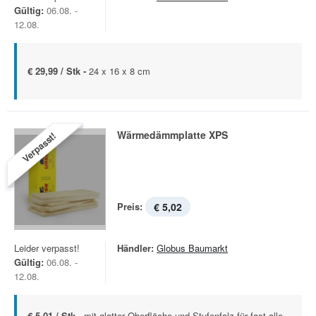
Gültig:
06.08. -
12.08.
€ 29,99 / Stk -
24 x 16 x 8 cm
Wärmedämmplatte XPS
Verpasst!
Preis:
€ 5,02
Leider verpasst!
Händler:
Globus Baumarkt
Gültig:
06.08. -
12.08.
€ 5,01 / Stk -
mit glatter Oberfläche und Stufenfalz für fast alle