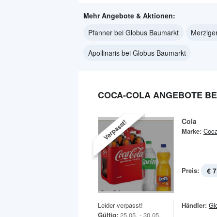
Mehr Angebote & Aktionen:
Pfanner bei Globus Baumarkt
Merzige
Apollinaris bei Globus Baumarkt
COCA-COLA ANGEBOTE BE
Cola
Verpasst!
Marke:
Coca
Preis:
€ 7
Leider verpasst!
Händler:
Gl
Gültig:
25.05. - 30.05.