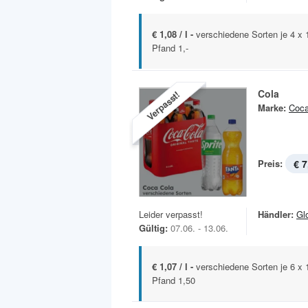
€ 1,08 / l -
verschiedene Sorten je 4 x
Pfand 1,-
Cola
Verpasst!
Marke:
Coca
Preis:
€ 7
Leider verpasst!
Händler:
Gl
Gültig:
07.06. - 13.06.
€ 1,07 / l -
verschiedene Sorten je 6 
Pfand 1,50