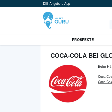
DIE Angebote App
PROSPEKTE
COCA-COLA BEI GL
Beim Hä
Coca-Col
Coca-Cola