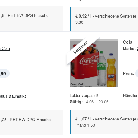
 1,5-l-PET-EW-DPG Flasche +
€ 0,92 / l -
verschiedene Sorten je
3,30
Cola
Verpasst!
-Cola
Marke:
,99
Preis:
Leider verpasst!
Händler
obus Baumarkt
Gültig:
14.06. - 20.06.
€ 1,07 / l -
verschiedene Sorten je
x 1,25-l-PET-EW-DPG Flasche +
Pfand 1,50