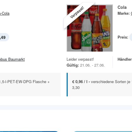
Cola
Verpasst!
-Cola
Marke:
,49
Preis:
obus Baumarkt
Leider verpasst!
Händler
Gültig:
21.06. - 27.06.
 1,5-l-PET-EW-DPG Flasche +
€ 0,96 / l -
verschiedene Sorten je
3,30