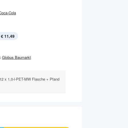
Coca-Cola
€ 11,49
:
Globus Baumarkt
 12 x 1,0-l-PET-MW Flasche + Pfand