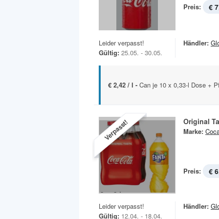
Preis:
€ 7
Leider verpasst!
Händler:
Gl
Gültig:
25.05. - 30.05.
€ 2,42 / l -
Can je 10 x 0,33-l Dose + P
Original T
Verpasst!
Marke:
Coca
Preis:
€ 6
Leider verpasst!
Händler:
Gl
Gültig:
12.04. - 18.04.