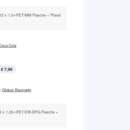
 12 x 1,0-l-PET-MW Flasche + Pfand
Coca-Cola
€ 7,99
:
Globus Baumarkt
 6 x 1,25-l-PET-EW-DPG-Flasche +