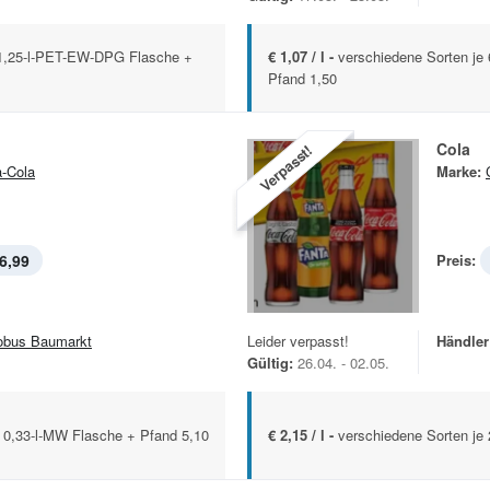
x 1,25-l-PET-EW-DPG Flasche +
€ 1,07 / l -
verschiedene Sorten je
Pfand 1,50
Cola
Verpasst!
-Cola
Marke:
6,99
Preis:
obus Baumarkt
Leider verpasst!
Händler
Gültig:
26.04. - 02.05.
x 0,33-l-MW Flasche + Pfand 5,10
€ 2,15 / l -
verschiedene Sorten je