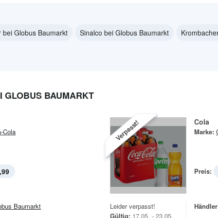
r bei Globus Baumarkt
Sinalco bei Globus Baumarkt
Krombacher
I GLOBUS BAUMARKT
Cola
Verpasst!
-Cola
Marke:
,99
Preis:
obus Baumarkt
Leider verpasst!
Händler
Gültig:
17.05. - 23.05.