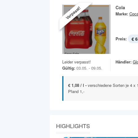
Cola
Verpasst!
Marke:
Coca
Preis:
€ 6
Leider verpasst!
Händler:
Gl
Gültig:
03.05. - 09.05.
€ 1,08 / l -
verschiedene Sorten je 4 x
Pfand 1,-
HIGHLIGHTS