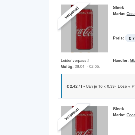
Sleek
Verpasst!
Marke:
Coca
Preis:
€ 7
Leider verpasst!
Händler:
Gl
Gültig:
26.04. - 02.05.
€ 2,42 / l -
Can je 10 x 0,33-l Dose + P
Sleek
Verpasst!
Marke:
Coca