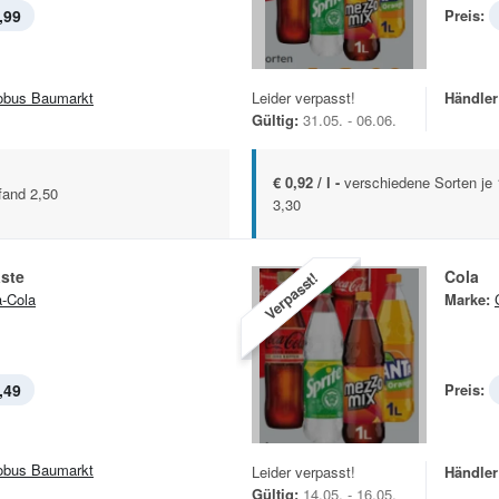
,99
Preis:
obus Baumarkt
Leider verpasst!
Händler
Gültig:
31.05. - 06.06.
€ 0,92 / l -
verschiedene Sorten je
fand 2,50
3,30
aste
Cola
Verpasst!
-Cola
Marke:
,49
Preis:
obus Baumarkt
Leider verpasst!
Händler
Gültig:
14.05. - 16.05.