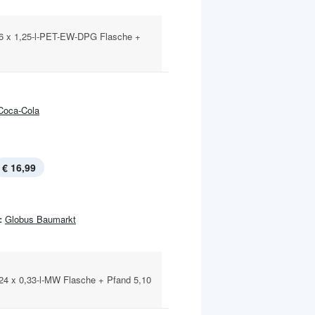
 6 x 1,25-l-PET-EW-DPG Flasche +
Coca-Cola
€ 16,99
:
Globus Baumarkt
 24 x 0,33-l-MW Flasche + Pfand 5,10