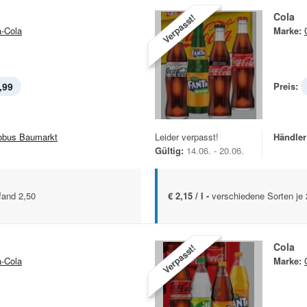
Cola
Verpasst!
-Cola
Marke:
,99
Preis:
obus Baumarkt
Leider verpasst!
Händler
Gültig:
14.06. - 20.06.
fand 2,50
€ 2,15 / l -
verschiedene Sorten je
Cola
Verpasst!
-Cola
Marke: