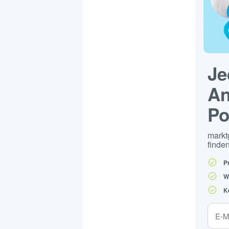
Je
An
Po
markt
finden
P
W
K