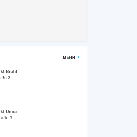
MEHR
kt Brühl
raße 3
kt Unna
raße 3