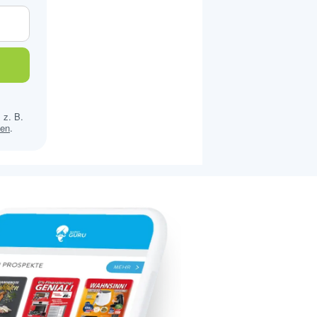
 z. B.
sen
.