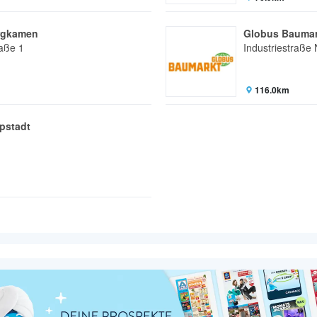
rgkamen
Globus Baumar
raße 1
Industriestraße 
116.0km
pstadt