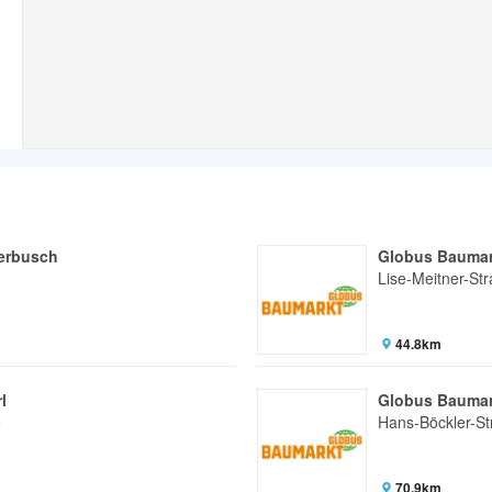
erbusch
Globus Baumar
Lise-Meitner-St
44.8km
l
Globus Baumar
5
Hans-Böckler-St
70.9km