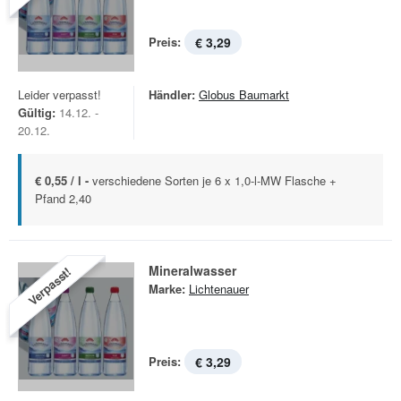
Preis:
€ 3,29
Leider verpasst!
Händler:
Globus Baumarkt
Gültig:
14.12. -
20.12.
€ 0,55 / l -
verschiedene Sorten je 6 x 1,0-l-MW Flasche +
Pfand 2,40
Mineralwasser
Verpasst!
Marke:
Lichtenauer
Preis:
€ 3,29