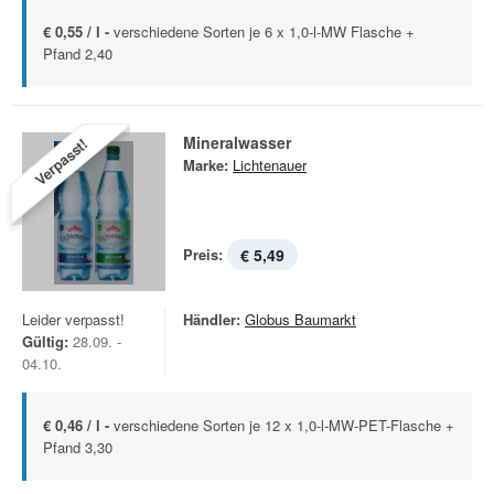
€ 0,55 / l -
verschiedene Sorten je 6 x 1,0-l-MW Flasche +
Pfand 2,40
Mineralwasser
Verpasst!
Marke:
Lichtenauer
Preis:
€ 5,49
Leider verpasst!
Händler:
Globus Baumarkt
Gültig:
28.09. -
04.10.
€ 0,46 / l -
verschiedene Sorten je 12 x 1,0-l-MW-PET-Flasche +
Pfand 3,30