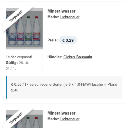
Mineralwasser
Verpasst!
Marke:
Lichtenauer
Preis:
€ 3,29
Leider verpasst!
Händler:
Globus Baumarkt
Gültig:
26.10. -
01.11.
€ 0,55 / l -
verschiedene Sorten je 6 x 1,0-l-MWFlasche + Pfand
2,40
Mineralwasser
Verpasst!
Marke:
Lichtenauer