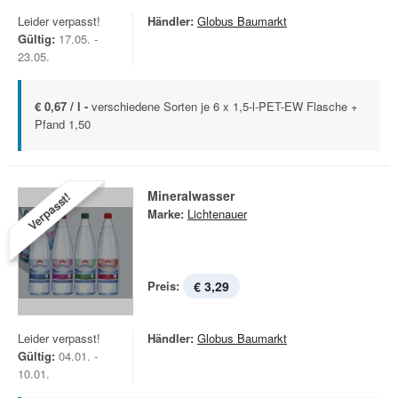
Leider verpasst!
Händler:
Globus Baumarkt
Gültig:
17.05. -
23.05.
€ 0,67 / l -
verschiedene Sorten je 6 x 1,5-l-PET-EW Flasche +
Pfand 1,50
Mineralwasser
Verpasst!
Marke:
Lichtenauer
Preis:
€ 3,29
Leider verpasst!
Händler:
Globus Baumarkt
Gültig:
04.01. -
10.01.