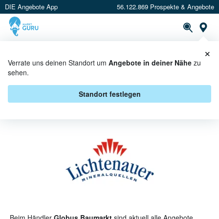
DIE Angebote App
56.122.869 Prospekte & Angebote
St
×
PROSPEKTE
ANGEBOTE
CASHBACK
Verrate uns deinen Standort um
Angebote in deiner Nähe
zu
sehen.
LICHTENAUER BEI GLOBUS
BAUMARKT - ANGEBOTE &
Standort festlegen
AKTIONEN
Beim Händler
Globus Baumarkt
sind aktuell alle Angebote