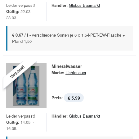
Leider verpasst!
Händler:
Globus Baumarkt
Gültig:
22.03. -
28.03.
€ 0,67 / l -
verschiedene Sorten je 6 x 1,5-l-PET-EW-Flasche +
Pfand 1,50
Mineralwasser
Verpasst!
Marke:
Lichtenauer
Preis:
€ 5,99
Leider verpasst!
Händler:
Globus Baumarkt
Gültig:
14.05. -
16.05.