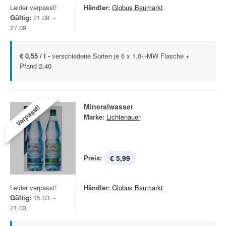
Leider verpasst!
Händler:
Globus Baumarkt
Gültig:
21.09. -
27.09.
€ 0,55 / l -
verschiedene Sorten je 6 x 1,0-l-MW Flasche +
Pfand 2,40
Mineralwasser
Verpasst!
Marke:
Lichtenauer
Preis:
€ 5,99
Leider verpasst!
Händler:
Globus Baumarkt
Gültig:
15.03. -
21.03.