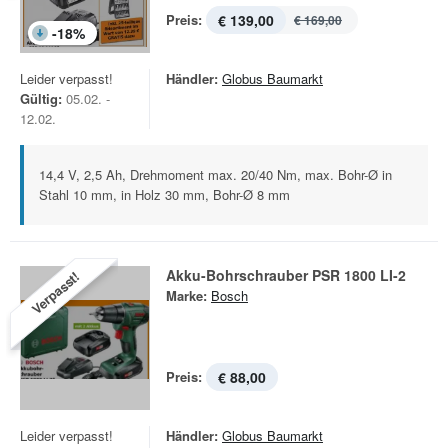
Preis:
€ 139,00
€ 169,00
-
18
%
Leider verpasst!
Händler:
Globus Baumarkt
Gültig:
05.02. -
12.02.
14,4 V, 2,5 Ah, Drehmoment max. 20/40 Nm, max. Bohr-Ø in
Stahl 10 mm, in Holz 30 mm, Bohr-Ø 8 mm
Akku-Bohrschrauber PSR 1800 LI-2
Verpasst!
Marke:
Bosch
Preis:
€ 88,00
Leider verpasst!
Händler:
Globus Baumarkt