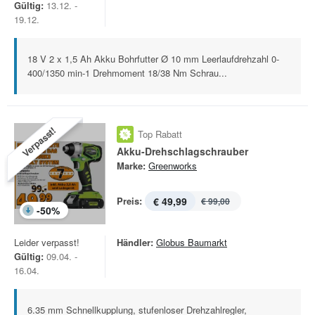
Gültig:
13.12. -
19.12.
18 V 2 x 1,5 Ah Akku Bohrfutter Ø 10 mm Leerlaufdrehzahl 0-
400/1350 min-1 Drehmoment 18/38 Nm Schrau...
Verpasst!
Top Rabatt
Akku-Drehschlagschrauber
Marke:
Greenworks
Preis:
€ 49,99
€ 99,00
-
50
%
Leider verpasst!
Händler:
Globus Baumarkt
Gültig:
09.04. -
16.04.
6.35 mm Schnellkupplung, stufenloser Drehzahlregler,