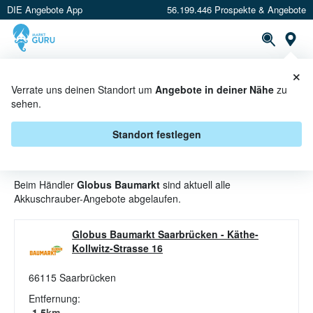
DIE Angebote App
56.199.446 Prospekte & Angebote
St
×
PROSPEKTE
ANGEBOTE
CASHBACK
Verrate uns deinen Standort um
Angebote in deiner Nähe
zu
sehen.
AKKUSCHRAUBER ANGEBOTE &
AKTIONEN BEI GLOBUS
Standort festlegen
BAUMARKT
Beim Händler
Globus Baumarkt
sind aktuell alle
Akkuschrauber-Angebote abgelaufen.
Globus Baumarkt Saarbrücken
-
Käthe-
Kollwitz-Strasse 16
66115
Saarbrücken
Entfernung:
1.5
km