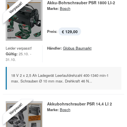
Akku-Bohrschrauber PSR 1800 LI-2
Verpasst!
Marke:
Bosch
Preis:
€ 129,00
Leider verpasst!
Händler:
Globus Baumarkt
Gültig:
25.10. -
31.10.
18 V 2 x 2,5 Ah Ladegerät Leerlaufdrehzahl 400-1340 min-1
max. Schrauben Ø 10 mm max. Drehkraft 46 N...
Akkubohrschrauber PSR 14,4 LI 2
Verpasst!
Marke:
Bosch