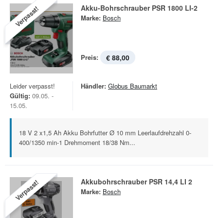
Akku-Bohrschrauber PSR 1800 LI-2
Verpasst!
Marke:
Bosch
Preis:
€ 88,00
Leider verpasst!
Händler:
Globus Baumarkt
Gültig:
09.05. -
15.05.
18 V 2 x1,5 Ah Akku Bohrfutter Ø 10 mm Leerlaufdrehzahl 0-
400/1350 min-1 Drehmoment 18/38 Nm...
Akkubohrschrauber PSR 14,4 LI 2
Verpasst!
Marke:
Bosch