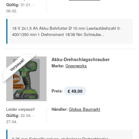
Gültig:
31.01. -
06.02.
18 V 2x1,5 Ah Akku Bohrfutter Ø 10 mm Leerlaufdrehzahl 0-
400/1350 min-1 Drehmoment 18/38 Nm Schraube...
Akku-Drehschlagschrauber
Verpasst!
Marke:
Greenworks
Preis:
€ 49,00
Leider verpasst!
Händler:
Globus Baumarkt
Gültig:
22.04. -
27.04.
6.35 mm Schnellkupplung, stufenloser Drehzahlregler,