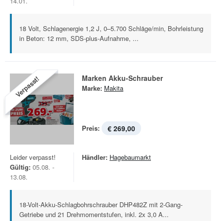
14.01.
18 Volt, Schlagenergie 1,2 J, 0–5.700 Schläge/min, Bohrleistung
in Beton: 12 mm, SDS-plus-Aufnahme, ...
Marken Akku-Schrauber
Verpasst!
Marke:
Makita
Preis:
€ 269,00
Leider verpasst!
Händler:
Hagebaumarkt
Gültig:
05.08. -
13.08.
18-Volt-Akku-Schlagbohrschrauber DHP482Z mit 2-Gang-
Getriebe und 21 Drehmomentstufen, inkl. 2x 3,0 A...