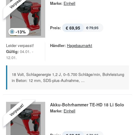
Verpasst!
Marke:
Einhell
Preis:
€ 69,95
€ 79,95
-
13
%
Leider verpasst!
Händler:
Hagebaumarkt
Gültig:
04.01. -
12.01.
18 Volt, Schlagenergie 1,2 J, 0–5.700 Schläge/min, Bohrleistung
in Beton: 12 mm, SDS-plus-Aufnahme, ...
Akku-Bohrhammer TE-HD 18 Li Solo
Verpasst!
Marke:
Einhell