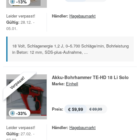
-
13
%
Leider verpasst!
Händler:
Hagebaumarkt
Gültig:
28.12. -
05.01.
18 Volt, Schlagenergie 1,2 J, 0–5.700 Schläge/min, Bohrleistung
in Beton: 12 mm, SDS-plus-Aufnahme, ...
Akku-Bohrhammer TE-HD 18 Li Solo
Verpasst!
Marke:
Einhell
Preis:
€ 59,99
€ 89,99
-
33
%
Leider verpasst!
Händler:
Hagebaumarkt
Gültig:
27.02. -
07.03.