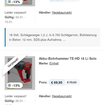
-
13
%
Leider verpasst!
Händler:
Hagebaumarkt
Gültig:
02.01. -
10.01.
18 Volt, Schlagenergie 1,2 J, 0–5.700 Schläge/min, Bohrleistung
in Beton: 12 mm, SDS-plus-Aufnahme, ...
Akku-Bohrhammer TE-HD 18 Li Solo
Verpasst!
Marke:
Einhell
Preis:
€ 69,95
€ 79,95
-
13
%
Leider verpasst!
Händler:
Hagebaumarkt
Gültig:
05.01. -