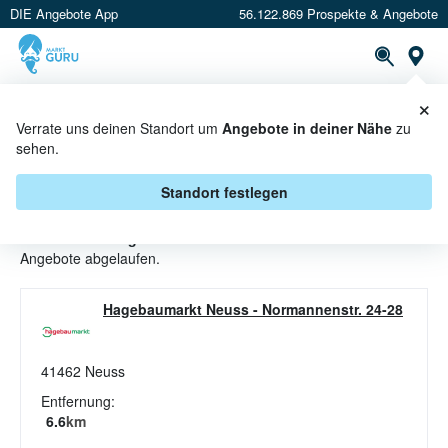
DIE Angebote App
56.122.869 Prospekte & Angebote
St
×
PROSPEKTE
ANGEBOTE
CASHBACK
Verrate uns deinen Standort um
Angebote in deiner Nähe
zu
sehen.
AKKUSCHRAUBER ANGEBOTE &
AKTIONEN BEI HAGEBAUMARKT
Standort festlegen
Beim Händler
Hagebaumarkt
sind aktuell alle Akkuschrauber-
Angebote abgelaufen.
Hagebaumarkt Neuss
-
Normannenstr. 24-28
41462
Neuss
Entfernung:
6.6
km