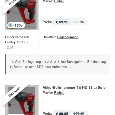
Verpasst!
Marke:
Einhell
Preis:
€ 69,95
€ 79,95
-
13
%
Leider verpasst!
Händler:
Hagebaumarkt
Gültig:
28.12. -
12.01.
18 Volt, Schlagenergie 1,2 J, 0–5.700 Schläge/min, Bohrleistung
in Beton: 12 mm, SDS-plus-Aufnahme, ...
Akku-Bohrhammer TE-HD 18 Li Solo
Verpasst!
Marke:
Einhell
Preis:
€ 69,95
€ 79,95