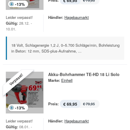
Preis:
€ 69,95
€ 79,95
-
13
%
Leider verpasst!
Händler:
Hagebaumarkt
Gültig:
28.12. -
10.01.
18 Volt, Schlagenergie 1,2 J, 0–5.700 Schläge/min, Bohrleistung
in Beton: 12 mm, SDS-plus-Aufnahme, ...
Akku-Bohrhammer TE-HD 18 Li Solo
Verpasst!
Marke:
Einhell
Preis:
€ 69,95
€ 79,95
-
13
%
Leider verpasst!
Händler:
Hagebaumarkt
Gültig:
08.01. -