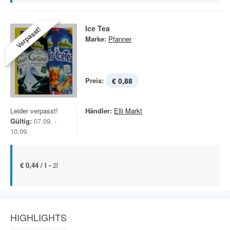
Ice Tea
Verpasst!
Marke:
Pfanner
Preis:
€ 0,88
Leider verpasst!
Händler:
Elli Markt
Gültig:
07.09. -
10.09.
€ 0,44 / l -
2l
HIGHLIGHTS