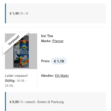
€ 1,49 / l -
1l
Ice Tea
Verpasst!
Marke:
Pfanner
Preis:
€ 1,19
Leider verpasst!
Händler:
Elli Markt
Gültig:
18.06. -
24.06.
€ 0,59 / l -
versch. Sorten 2l Packung