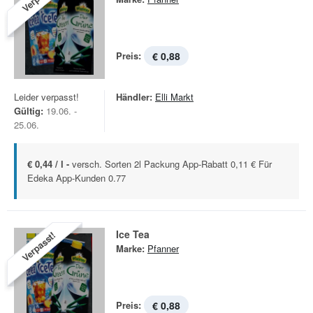
Preis:
€ 0,88
Leider verpasst!
Händler:
Elli Markt
Gültig:
19.06. -
25.06.
€ 0,44 / l -
versch. Sorten 2l Packung App-Rabatt 0,11 € Für
Edeka App-Kunden 0.77
Ice Tea
Verpasst!
Marke:
Pfanner
Preis:
€ 0,88