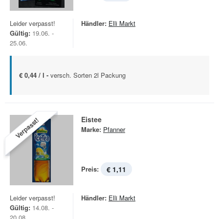
Leider verpasst!
Händler:
Elli Markt
Gültig:
19.06. -
25.06.
€ 0,44 / l -
versch. Sorten 2l Packung
Eistee
Verpasst!
Marke:
Pfanner
Preis:
€ 1,11
Leider verpasst!
Händler:
Elli Markt
Gültig:
14.08. -
20.08.