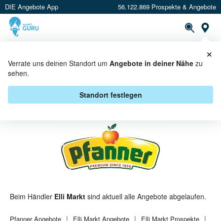
DIE Angebote App
56.122.869 Prospekte & Angebote
St
×
PROSPEKTE
ANGEBOTE
CASHBACK
Verrate uns deinen Standort um
Angebote in deiner Nähe
zu
sehen.
PFANNER BEI ELLI MARKT -
ANGEBOTE & AKTIONEN
Standort festlegen
Beim Händler
Elli Markt
sind aktuell alle Angebote abgelaufen.
Pfanner
Angebote
Elli Markt
Angebote
Elli Markt
Prospekte