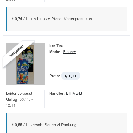
€ 0,74 / l -
1.5 l + 0.25 Pfand. Kartenpreis 0.99
Ice Tea
Verpasst!
Marke:
Pfanner
Preis:
€ 1,11
Leider verpasst!
Händler:
Elli Markt
Gültig:
06.11. -
12.11.
€ 0,55 / l -
versch. Sorten 2l Packung