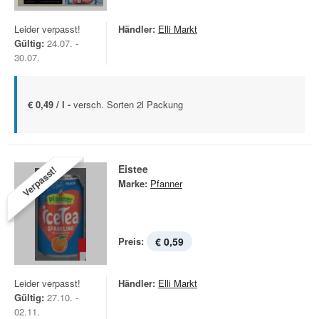
Leider verpasst!
Händler:
Elli Markt
Gültig:
24.07. -
30.07.
€ 0,49 / l -
versch. Sorten 2l Packung
Eistee
Verpasst!
Marke:
Pfanner
Preis:
€ 0,59
Leider verpasst!
Händler:
Elli Markt
Gültig:
27.10. -
02.11.