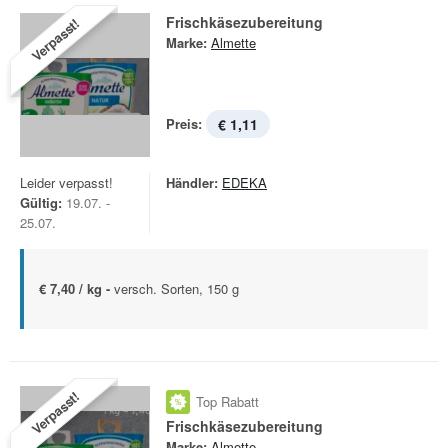
Frischkäsezubereitung
Verpasst!
Marke:
Almette
Preis:
€ 1,11
Leider verpasst!
Händler:
EDEKA
Gültig:
19.07. -
25.07.
€ 7,40 / kg -
versch. Sorten, 150 g
Verpasst!
Top Rabatt
Frischkäsezubereitung
Marke:
Almette