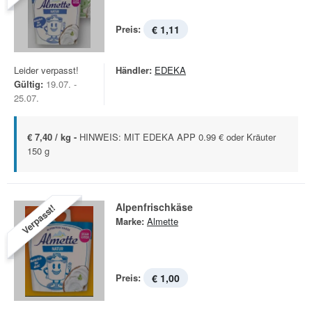
Preis:
€ 1,11
Leider verpasst!
Händler:
EDEKA
Gültig:
19.07. -
25.07.
€ 7,40 / kg -
HINWEIS: MIT EDEKA APP 0.99 € oder Kräuter
150 g
Alpenfrischkäse
Verpasst!
Marke:
Almette
Preis:
€ 1,00