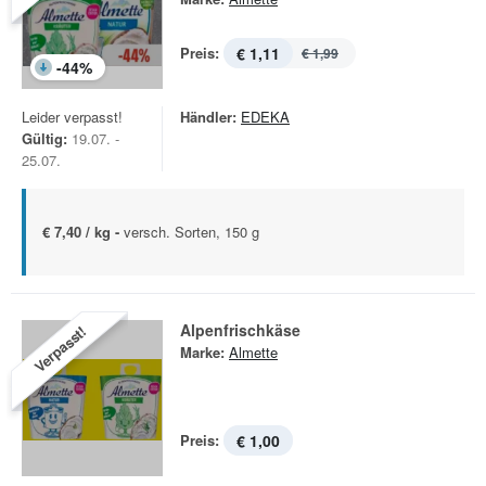
Preis:
€ 1,11
€ 1,99
-
44
%
Leider verpasst!
Händler:
EDEKA
Gültig:
19.07. -
25.07.
€ 7,40 / kg -
versch. Sorten, 150 g
Alpenfrischkäse
Verpasst!
Marke:
Almette
Preis:
€ 1,00