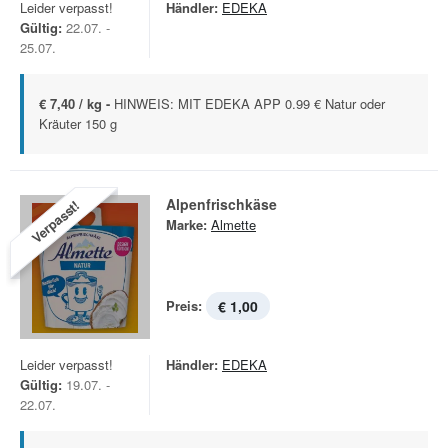
Leider verpasst!
Händler:
EDEKA
Gültig:
22.07. -
25.07.
€ 7,40 / kg -
HINWEIS: MIT EDEKA APP 0.99 € Natur oder
Kräuter 150 g
Alpenfrischkäse
Verpasst!
Marke:
Almette
Preis:
€ 1,00
Leider verpasst!
Händler:
EDEKA
Gültig:
19.07. -
22.07.