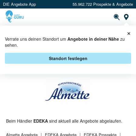
DIE Angebote App
55.962.722 Prospekte & Angebote
St
×
PROSPEKTE
ANGEBOTE
CASHBACK
Verrate uns deinen Standort um
Angebote in deiner Nähe
zu
sehen.
ALMETTE BEI EDEKA -
ANGEBOTE & AKTIONEN
Standort festlegen
Beim Händler
EDEKA
sind aktuell alle Angebote abgelaufen.
Almette
Angebote
EDEKA
Angebote
EDEKA
Prospekte