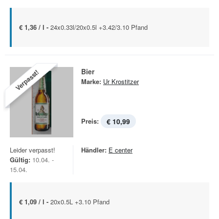
€ 1,36 / l -
24x0.33l/20x0.5l +3.42/3.10 Pfand
Bier
Verpasst!
Marke:
Ur Krostitzer
Preis:
€ 10,99
Leider verpasst!
Händler:
E center
Gültig:
10.04. -
15.04.
€ 1,09 / l -
20x0.5L +3.10 Pfand