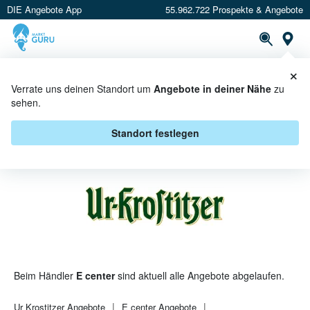
DIE Angebote App
55.962.722 Prospekte & Angebote
St
×
PROSPEKTE
ANGEBOTE
CASHBACK
Verrate uns deinen Standort um
Angebote in deiner Nähe
zu
sehen.
UR KROSTITZER BEI E CENTER -
ANGEBOTE & AKTIONEN
Standort festlegen
Beim Händler
E center
sind aktuell alle Angebote abgelaufen.
Ur Krostitzer
Angebote
E center
Angebote