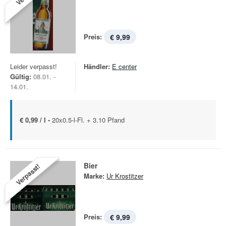
Preis:
€ 9,99
Leider verpasst!
Händler:
E center
Gültig:
08.01. -
14.01.
€ 0,99 / l -
20x0.5-l-Fl. + 3.10 Pfand
Bier
Verpasst!
Marke:
Ur Krostitzer
Preis:
€ 9,99