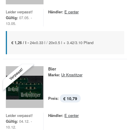
Leider verpasst!
Händler:
E center
Gültig:
07.05. -
13.05.
€ 1,26 / l -
24x0.33 l / 20x0.5 l + 3.42/3.10 Pfand
Bier
Verpasst!
Marke:
Ur Krostitzer
Preis:
€ 10,79
Leider verpasst!
Händler:
E center
Gültig:
04.12. -
10.12.