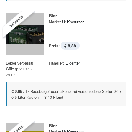
Bier
Verpasst!
Marke:
Ur Krostitzer
Preis:
€ 8,88
Leider verpasst!
Händler:
E center
Gültig:
23.07. -
29.07.
€ 0,88 / l -
Radeberger oder alkoholfrei verschiedene Sorten 20 x
0,5 Liter Kasten, + 3,10 Pfand
Bier
Verpasst!
Marke:
Ur Krostitzer