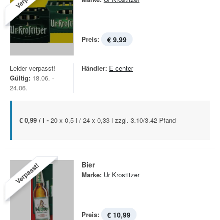
Preis:
€ 9,99
Leider verpasst!
Händler:
E center
Gültig:
18.06. -
24.06.
€ 0,99 / l -
20 x 0,5 l / 24 x 0,33 l zzgl. 3.10/3.42 Pfand
Bier
Verpasst!
Marke:
Ur Krostitzer
Preis:
€ 10,99