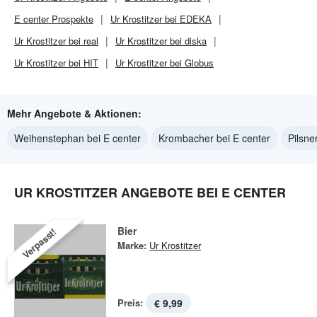
E center
Prospekte
Ur Krostitzer bei EDEKA
Ur Krostitzer bei real
Ur Krostitzer bei diska
Ur Krostitzer bei HIT
Ur Krostitzer bei Globus
Mehr Angebote & Aktionen:
Weihenstephan bei E center
Krombacher bei E center
Pilsne
UR KROSTITZER ANGEBOTE BEI E CENTER
Bier
Verpasst!
Marke:
Ur Krostitzer
Preis:
€ 9,99