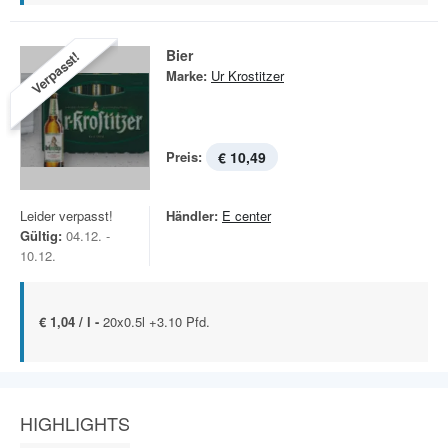
Bier
Verpasst!
Marke:
Ur Krostitzer
Preis:
€ 10,49
Leider verpasst!
Händler:
E center
Gültig:
04.12. -
10.12.
€ 1,04 / l -
20x0.5l +3.10 Pfd.
HIGHLIGHTS