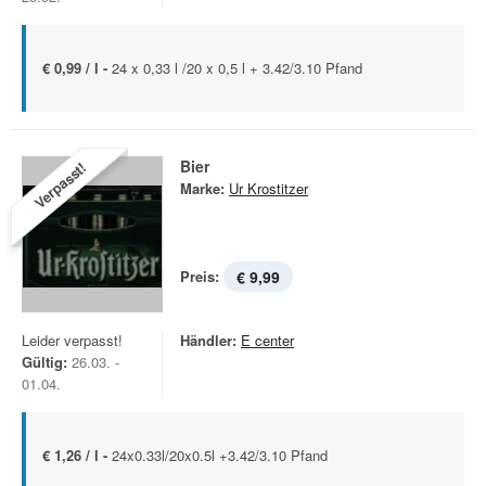
€ 0,99 / l -
24 x 0,33 l /20 x 0,5 l + 3.42/3.10 Pfand
Bier
Verpasst!
Marke:
Ur Krostitzer
Preis:
€ 9,99
Leider verpasst!
Händler:
E center
Gültig:
26.03. -
01.04.
€ 1,26 / l -
24x0.33l/20x0.5l +3.42/3.10 Pfand