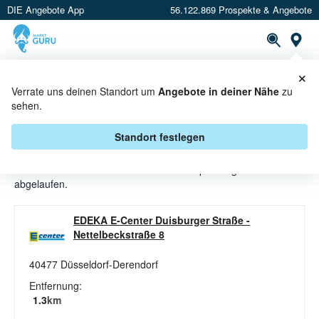
DIE Angebote App
56.122.869 Prospekte & Angebote
St
×
PROSPEKTE
ANGEBOTE
CASHBACK
Verrate uns deinen Standort um
Angebote in deiner Nähe
zu
sehen.
ÄPFEL ANGEBOTE & AKTIONEN
BEI E CENTER
Standort festlegen
Beim Händler
E center
sind aktuell alle Äpfel-Angebote
abgelaufen.
EDEKA E-Center Duisburger Straße
-
Nettelbeckstraße 8
40477
Düsseldorf-Derendorf
Entfernung:
1.3
km