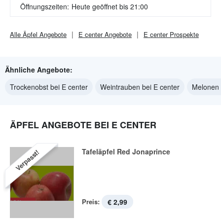
Öffnungszeiten:
Heute geöffnet bis 21:00
Alle
Äpfel
Angebote
E center
Angebote
E center
Prospekte
Ähnliche Angebote:
Trockenobst bei E center
Weintrauben bei E center
Melonen 
ÄPFEL ANGEBOTE BEI E CENTER
Tafeläpfel Red Jonaprince
Verpasst!
Preis:
€ 2,99