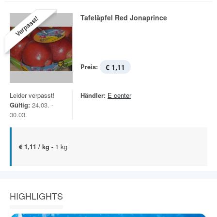
Tafeläpfel Red Jonaprince
Verpasst!
Preis:
€ 1,11
Leider verpasst!
Händler:
E center
Gültig:
24.03. -
30.03.
€ 1,11 / kg -
1 kg
HIGHLIGHTS