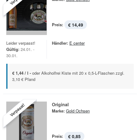
Preis:
€ 14,49
Leider verpasst!
Händler:
E center
Gültig:
24.01. -
30.01.
€ 1,44 / l -
oder Alkoholfrei Kiste mit 20 x 0,5-L-Flaschen zzgl.
3,10 € Pfand
Original
Verpasst!
Marke:
Gold Ochsen
Preis:
€ 0,85