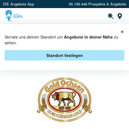
DIE Angebote App
56.199.446 Prospekte & Angebote
St
×
PROSPEKTE
ANGEBOTE
CASHBACK
Verrate uns deinen Standort um
Angebote in deiner Nähe
zu
sehen.
GOLD OCHSEN BEI E CENTER -
ANGEBOTE & AKTIONEN
Standort festlegen