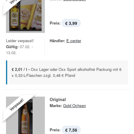
Preis:
€ 3,99
Leider verpasst!
Händler:
E center
Gültig:
07.02. -
13.02.
€ 2,01 / l -
Oxx Lager oder Oxx Sport alkoholfrei Packung mit 6
x 0,33-L-Flaschen zzgl. 0,48 € Pfand
Original
Verpasst!
Marke:
Gold Ochsen
Preis:
€ 7,58