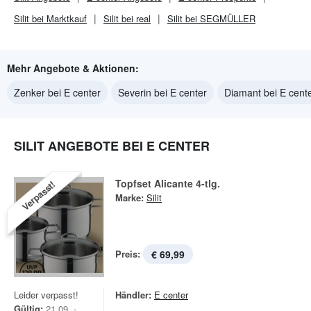
Silit bei Marktkauf
Silit bei real
Silit bei SEGMÜLLER
Mehr Angebote & Aktionen:
Zenker bei E center
Severin bei E center
Diamant bei E cent
SILIT ANGEBOTE BEI E CENTER
Topfset Alicante 4-tlg.
Verpasst!
Marke:
Silit
Preis:
€ 69,99
Leider verpasst!
Händler:
E center
Gültig:
21.09. -