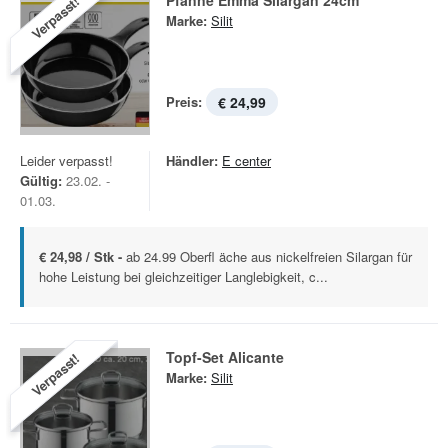
Pfanne Emma Silargan 24cm
Verpasst!
Marke:
Silit
Preis:
€ 24,99
Leider verpasst!
Händler:
E center
Gültig:
23.02. -
01.03.
€ 24,98 / Stk -
ab 24.99 Oberfl äche aus nickelfreien Silargan für
hohe Leistung bei gleichzeitiger Langlebigkeit, c...
Topf-Set Alicante
Verpasst!
Marke:
Silit