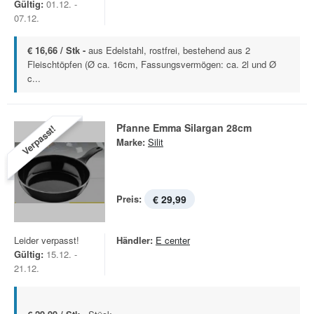
Gültig:
01.12. -
07.12.
€ 16,66 / Stk -
aus Edelstahl, rostfrei, bestehend aus 2
Fleischtöpfen (Ø ca. 16cm, Fassungsvermögen: ca. 2l und Ø
c...
Pfanne Emma Silargan 28cm
Verpasst!
Marke:
Silit
Preis:
€ 29,99
Leider verpasst!
Händler:
E center
Gültig:
15.12. -
21.12.