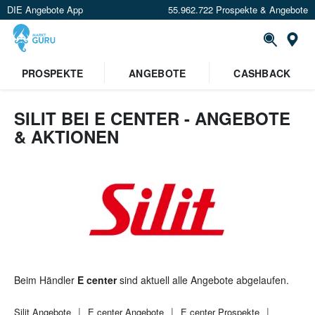
DIE Angebote App
55.962.722 Prospekte & Angebote
St
×
PROSPEKTE
ANGEBOTE
CASHBACK
Verrate uns deinen Standort um
Angebote in deiner Nähe
zu
sehen.
SILIT BEI E CENTER - ANGEBOTE
& AKTIONEN
Standort festlegen
Beim Händler
E center
sind aktuell alle Angebote abgelaufen.
Silit
Angebote
E center
Angebote
E center
Prospekte