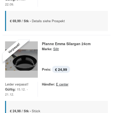
22.09.
€ 69,99 / Stk -
Details siehe Prospekt
Pfanne Emma Silargan 24cm
Verpasst!
Marke:
Silit
Preis:
€ 24,99
Leider verpasst!
Händler:
E center
Gültig:
15.12. -
21.12.
€ 24,98 / Stk -
Stück