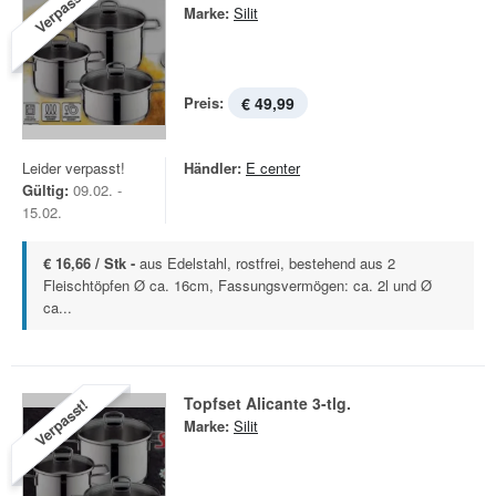
Verpasst!
Marke:
Silit
Preis:
€ 49,99
Leider verpasst!
Händler:
E center
Gültig:
09.02. -
15.02.
€ 16,66 / Stk -
aus Edelstahl, rostfrei, bestehend aus 2
Fleischtöpfen Ø ca. 16cm, Fassungsvermögen: ca. 2l und Ø
ca...
Topfset Alicante 3-tlg.
Verpasst!
Marke:
Silit