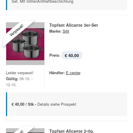
Set. Mit SilitanAntihaftbeschichtung
Topfset Alicante 3er-Set
Verpasst!
Marke:
Silit
Preis:
€ 40,00
Leider verpasst!
Händler:
E center
Gültig:
06.10. -
12.10.
€ 40,00 / Stk -
Details siehe Prospekt
Topfset Alicante 3-tlg.