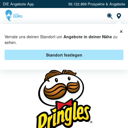
DIE Angebote App
56.122.869 Prospekte & Angebote
St
×
PROSPEKTE
ANGEBOTE
CASHBACK
Verrate uns deinen Standort um
Angebote in deiner Nähe
zu
sehen.
PRINGLES BEI E CENTER -
ANGEBOTE & AKTIONEN
Standort festlegen