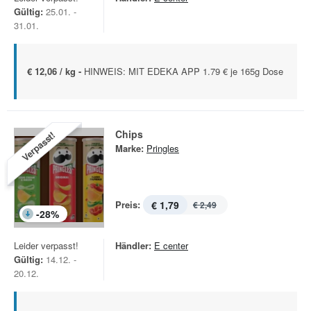
Gültig:
25.01. -
31.01.
€ 12,06 / kg -
HINWEIS: MIT EDEKA APP 1.79 € je 165g Dose
Chips
Verpasst!
Marke:
Pringles
Preis:
€ 1,79
€ 2,49
-
28
%
Leider verpasst!
Händler:
E center
Gültig:
14.12. -
20.12.