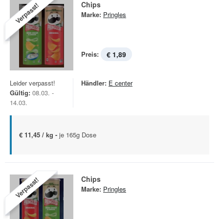
Chips
Verpasst!
Marke:
Pringles
Preis:
€ 1,89
Leider verpasst!
Händler:
E center
Gültig:
08.03. -
14.03.
€ 11,45 / kg -
je 165g Dose
Chips
Verpasst!
Marke:
Pringles