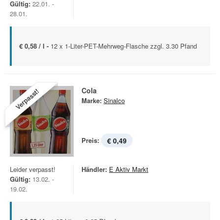
Gültig:
22.01. -
28.01.
€ 0,58 / l -
12 x 1-Liter-PET-Mehrweg-Flasche zzgl. 3.30 Pfand
Cola
Verpasst!
Marke:
Sinalco
Preis:
€ 0,49
Leider verpasst!
Händler:
E Aktiv Markt
Gültig:
13.02. -
19.02.