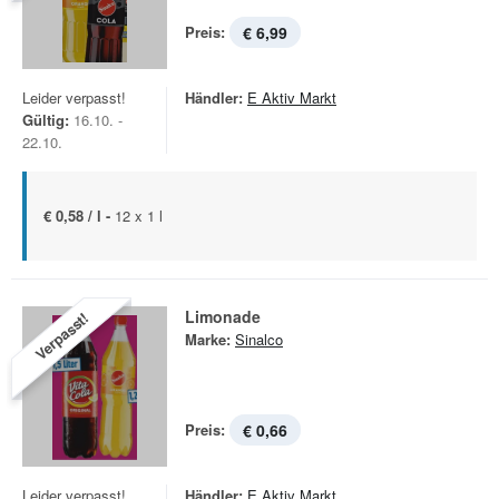
Preis:
€ 6,99
Leider verpasst!
Händler:
E Aktiv Markt
Gültig:
16.10. -
22.10.
€ 0,58 / l -
12 x 1 l
Limonade
Verpasst!
Marke:
Sinalco
Preis:
€ 0,66
Leider verpasst!
Händler:
E Aktiv Markt