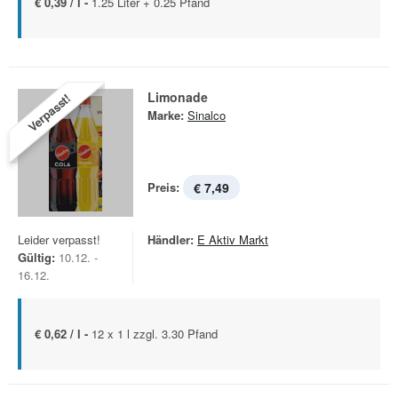
€ 0,39 / l -
1.25 Liter + 0.25 Pfand
Limonade
Verpasst!
Marke:
Sinalco
Preis:
€ 7,49
Leider verpasst!
Händler:
E Aktiv Markt
Gültig:
10.12. -
16.12.
€ 0,62 / l -
12 x 1 l zzgl. 3.30 Pfand