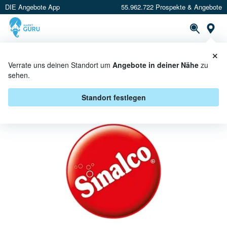
DIE Angebote App
55.962.722 Prospekte & Angebote
St
×
PROSPEKTE
ANGEBOTE
CASHBACK
Verrate uns deinen Standort um
Angebote in deiner Nähe
zu
sehen.
SINALCO BEI E AKTIV MARKT -
ANGEBOTE & AKTIONEN
Standort festlegen