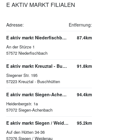
E AKTIV MARKT FILIALEN
Adresse:
Entfernung:
E aktiv markt Niederfischbach
87.4km
An der Stürze 1
57572
Niederfischbach
E aktiv markt Kreuztal - Buschhütten
91.8km
Siegener Str. 195
57223
Kreuztal - Buschhütten
E aktiv markt Siegen-Achenbach
94.4km
Heidenbergstr. 1a
57072
Siegen-Achenbach
E aktiv markt Siegen / Weidenau
95.2km
Auf den Hütten 34-36
57076
Siegen / Weidenau