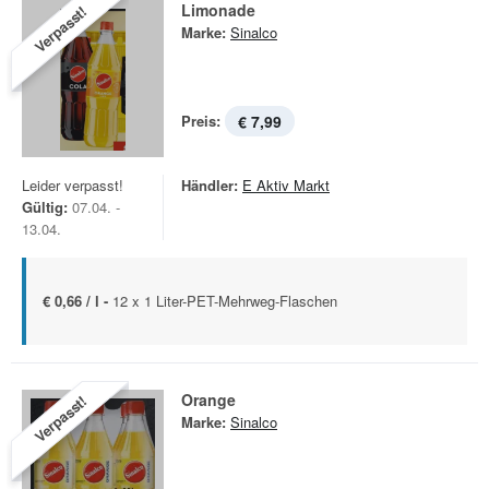
Limonade
Verpasst!
Marke:
Sinalco
Preis:
€ 7,99
Leider verpasst!
Händler:
E Aktiv Markt
Gültig:
07.04. -
13.04.
€ 0,66 / l -
12 x 1 Liter-PET-Mehrweg-Flaschen
Orange
Verpasst!
Marke:
Sinalco