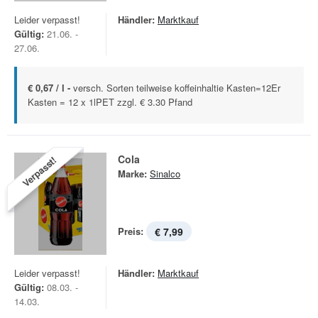
Leider verpasst!
Händler:
Marktkauf
Gültig:
21.06. -
27.06.
€ 0,67 / l -
versch. Sorten teilweise koffeinhaltie Kasten=12Er
Kasten = 12 x 1lPET zzgl. € 3.30 Pfand
Cola
Verpasst!
Marke:
Sinalco
Preis:
€ 7,99
Leider verpasst!
Händler:
Marktkauf
Gültig:
08.03. -
14.03.