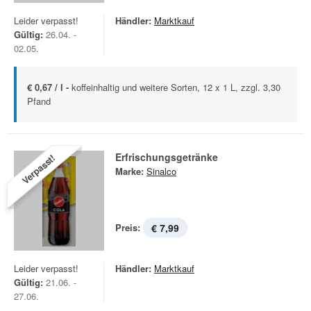
Leider verpasst!
Händler:
Marktkauf
Gültig:
26.04. -
02.05.
€ 0,67 / l -
koffeinhaltig und weitere Sorten, 12 x 1 L, zzgl. 3,30
Pfand
Erfrischungsgetränke
Verpasst!
Marke:
Sinalco
Preis:
€ 7,99
Leider verpasst!
Händler:
Marktkauf
Gültig:
21.06. -
27.06.