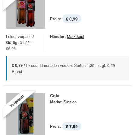
Preis:
€ 0,99
Leider verpasst!
Händler:
Marktkauf
Gültig:
31.05. -
06.06.
€ 0,79 / l -
oder Limonaden versch. Sorten 1,25 l zzgl. 0,25
Pfand
Cola
Verpasst!
Marke:
Sinalco
Preis:
€ 7,99