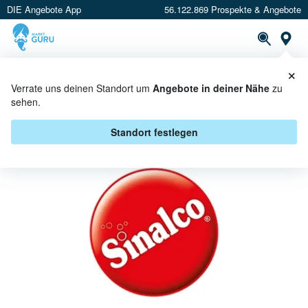
DIE Angebote App
56.122.869 Prospekte & Angebote
St
×
PROSPEKTE
ANGEBOTE
CASHBACK
Verrate uns deinen Standort um
Angebote in deiner Nähe
zu
sehen.
SINALCO BEI MARKTKAUF -
ANGEBOTE & AKTIONEN
Standort festlegen