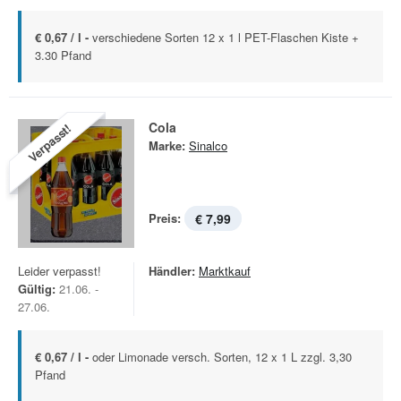
€ 0,67 / l -
verschiedene Sorten 12 x 1 l PET-Flaschen Kiste +
3.30 Pfand
Cola
Verpasst!
Marke:
Sinalco
Preis:
€ 7,99
Leider verpasst!
Händler:
Marktkauf
Gültig:
21.06. -
27.06.
€ 0,67 / l -
oder Limonade versch. Sorten, 12 x 1 L zzgl. 3,30
Pfand