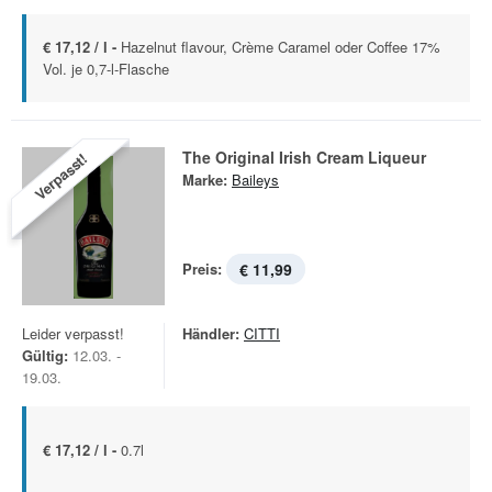
€ 17,12 / l -
Hazelnut flavour, Crème Caramel oder Coffee 17%
Vol. je 0,7-l-Flasche
The Original Irish Cream Liqueur
Verpasst!
Marke:
Baileys
Preis:
€ 11,99
Leider verpasst!
Händler:
CITTI
Gültig:
12.03. -
19.03.
€ 17,12 / l -
0.7l