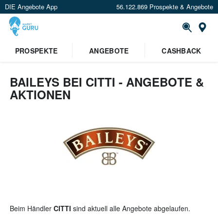
DIE Angebote App
56.122.869 Prospekte & Angebote
St
×
PROSPEKTE
ANGEBOTE
CASHBACK
Verrate uns deinen Standort um
Angebote in deiner Nähe
zu
sehen.
BAILEYS BEI CITTI - ANGEBOTE &
AKTIONEN
Standort festlegen
Beim Händler
CITTI
sind aktuell alle Angebote abgelaufen.