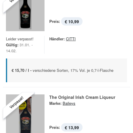
Preis:
€ 10,99
Leider verpasst!
Händler:
CITTI
Gültig:
31.01. -
14.02.
€ 15,70 / l -
verschiedene Sorten, 17% Vol. je 0,7-l-Flasche
The Original Irish Cream Liqueur
Verpasst!
Marke:
Baileys
Preis:
€ 13,99