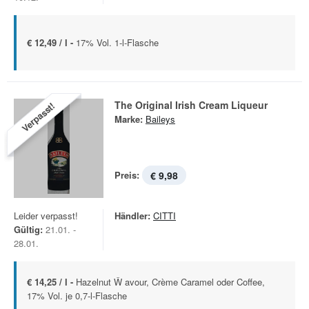
€ 12,49 / l -
17% Vol. 1-l-Flasche
The Original Irish Cream Liqueur
Verpasst!
Marke:
Baileys
Preis:
€ 9,98
Leider verpasst!
Händler:
CITTI
Gültig:
21.01. -
28.01.
€ 14,25 / l -
Hazelnut Ŵ avour, Crème Caramel oder Coffee,
17% Vol. je 0,7-l-Flasche