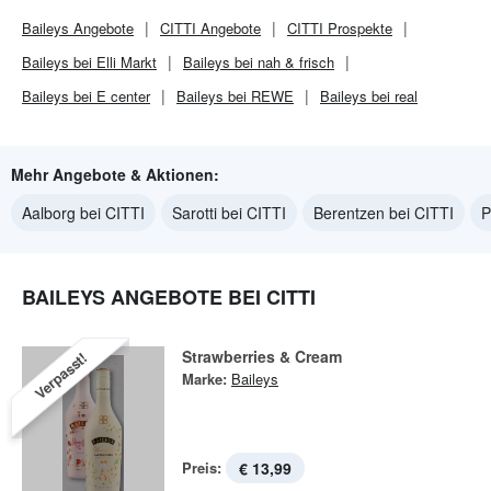
Baileys
Angebote
CITTI
Angebote
CITTI
Prospekte
Baileys bei Elli Markt
Baileys bei nah & frisch
Baileys bei E center
Baileys bei REWE
Baileys bei real
Mehr Angebote & Aktionen:
Aalborg bei CITTI
Sarotti bei CITTI
Berentzen bei CITTI
P
BAILEYS ANGEBOTE BEI CITTI
Strawberries & Cream
Verpasst!
Marke:
Baileys
Preis:
€ 13,99