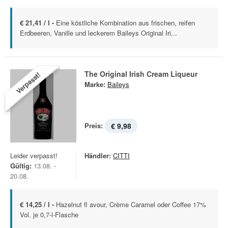
€ 21,41 / l -
Eine köstliche Kombination aus frischen, reifen
Erdbeeren, Vanille und leckerem Baileys Original Iri...
The Original Irish Cream Liqueur
Verpasst!
Marke:
Baileys
Preis:
€ 9,98
Leider verpasst!
Händler:
CITTI
Gültig:
13.08. -
20.08.
€ 14,25 / l -
Hazelnut fl avour, Crème Caramel oder Coffee 17%
Vol. je 0,7-l-Flasche