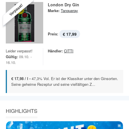
London Dry Gin
Verpasst!
Marke:
Tanqueray
Preis:
€ 17,99
Leider verpasst!
Händler:
CITTI
Gültig:
09.10. -
16.10.
€ 17,98 / l -
47,3% Vol. Er ist der Klassiker unter den Ginsorten.
Seine geheime Rezeptur und seine vielfältigen Z...
HIGHLIGHTS