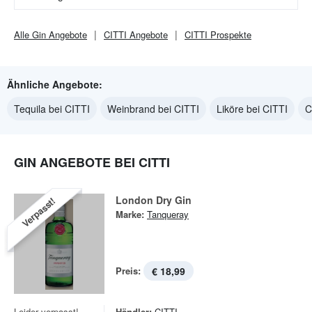
Alle
Gin
Angebote
CITTI
Angebote
CITTI
Prospekte
Ähnliche Angebote:
Tequila bei CITTI
Weinbrand bei CITTI
Liköre bei CITTI
C
GIN ANGEBOTE BEI CITTI
London Dry Gin
Verpasst!
Marke:
Tanqueray
Preis:
€ 18,99
Leider verpasst!
Händler:
CITTI