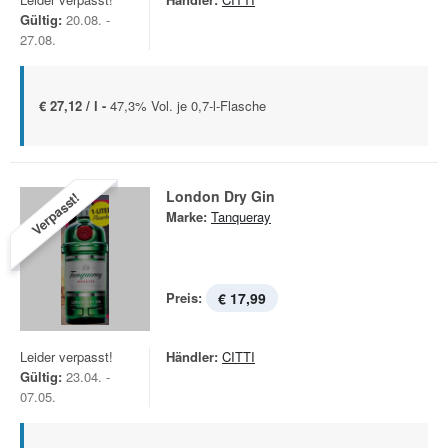
Gültig:
20.08. -
27.08.
€ 27,12 / l -
47,3% Vol. je 0,7-l-Flasche
London Dry Gin
Verpasst!
Marke:
Tanqueray
Preis:
€ 17,99
Leider verpasst!
Händler:
CITTI
Gültig:
23.04. -
07.05.