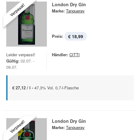
London Dry Gin
Verpasst!
Marke:
Tanqueray
Preis:
€ 18,99
Leider verpasst!
Händler:
CITTI
Gültig:
02.07. -
09.07.
€ 27,12 / l -
47,3% Vol. 0,7-l-Flasche
London Dry Gin
Verpasst!
Marke:
Tanqueray