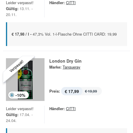
Leider verpasst!
Händler:
CITTI
Gültig:
13.11. -
20.11.
€ 17,98 / l -
47,3% Vol. 1-l-Flasche Ohne CITTI CARD: 19,99
London Dry Gin
Verpasst!
Marke:
Tanqueray
Preis:
€ 17,99
€ 19,99
-
10
%
Leider verpasst!
Händler:
CITTI
Gültig:
17.04. -
24.04.