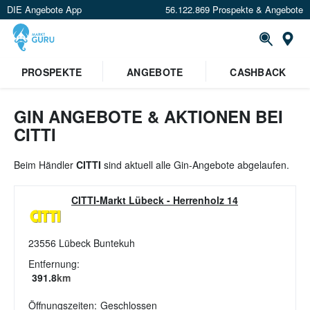
DIE Angebote App
56.122.869 Prospekte & Angebote
St
×
PROSPEKTE
ANGEBOTE
CASHBACK
Verrate uns deinen Standort um
Angebote in deiner Nähe
zu
sehen.
GIN ANGEBOTE & AKTIONEN BEI
CITTI
Standort festlegen
Beim Händler
CITTI
sind aktuell alle Gin-Angebote abgelaufen.
CITTI-Markt Lübeck
-
Herrenholz 14
23556
Lübeck Buntekuh
Entfernung:
391.8
km
Öffnungszeiten:
Geschlossen