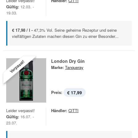
Leider verpasst!
Händler:
CITTI
Gültig:
12.03. -
19.03.
€ 17,98 / l -
47,3% Vol. Seine geheime Rezeptur und seine
vielfältigen Zutaten machen diesen Gin zu einer Besonder...
London Dry Gin
Verpasst!
Marke:
Tanqueray
Preis:
€ 17,99
Leider verpasst!
Händler:
CITTI
Gültig:
16.07. -
23.07.