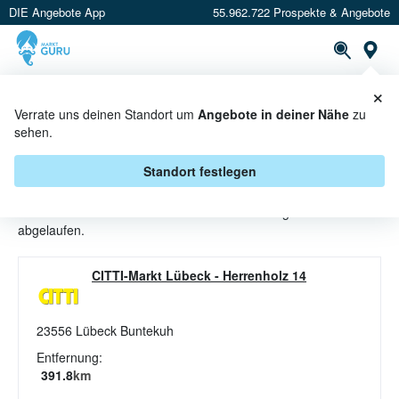
DIE Angebote App
55.962.722 Prospekte & Angebote
St
×
PROSPEKTE
ANGEBOTE
CASHBACK
Verrate uns deinen Standort um
Angebote in deiner Nähe
zu
sehen.
WODKA ANGEBOTE & AKTIONEN
BEI CITTI
Standort festlegen
Beim Händler
CITTI
sind aktuell alle Wodka-Angebote
abgelaufen.
CITTI-Markt Lübeck
-
Herrenholz 14
23556
Lübeck Buntekuh
Entfernung:
391.8
km