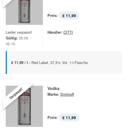
Preis:
€ 11,99
Leider verpasst!
Händler:
CITTI
Gültig:
25.09. -
02.10.
€ 11,99 / l -
Red Label, 37,5% Vol. 1-l-Flasche
Vodka
Verpasst!
Marke:
Smirnoff
Preis:
€ 11,99