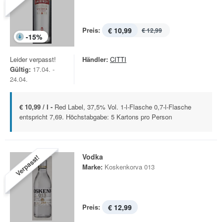
Preis:
€ 10,99
€ 12,99
-
15
%
Leider verpasst!
Händler:
CITTI
Gültig:
17.04. -
24.04.
€ 10,99 / l -
Red Label, 37,5% Vol. 1-l-Flasche 0,7-l-Flasche
entspricht 7,69. Höchstabgabe: 5 Kartons pro Person
Vodka
Verpasst!
Marke:
Koskenkorva 013
Preis:
€ 12,99