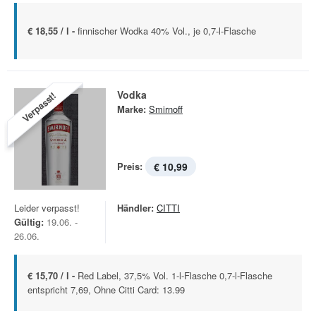
€ 18,55 / l -
finnischer Wodka 40% Vol., je 0,7-l-Flasche
Vodka
Verpasst!
Marke:
Smirnoff
Preis:
€ 10,99
Leider verpasst!
Händler:
CITTI
Gültig:
19.06. -
26.06.
€ 15,70 / l -
Red Label, 37,5% Vol. 1-l-Flasche 0,7-l-Flasche
entspricht 7,69, Ohne Citti Card: 13.99