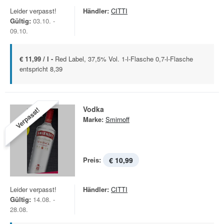
Leider verpasst!
Händler:
CITTI
Gültig:
03.10. -
09.10.
€ 11,99 / l -
Red Label, 37,5% Vol. 1-l-Flasche 0,7-l-Flasche
entspricht 8,39
Vodka
Verpasst!
Marke:
Smirnoff
Preis:
€ 10,99
Leider verpasst!
Händler:
CITTI
Gültig:
14.08. -
28.08.