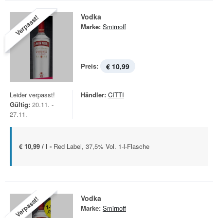
Vodka
Verpasst!
Marke:
Smirnoff
Preis:
€ 10,99
Leider verpasst!
Händler:
CITTI
Gültig:
20.11. -
27.11.
€ 10,99 / l -
Red Label, 37,5% Vol. 1-l-Flasche
Vodka
Verpasst!
Marke:
Smirnoff