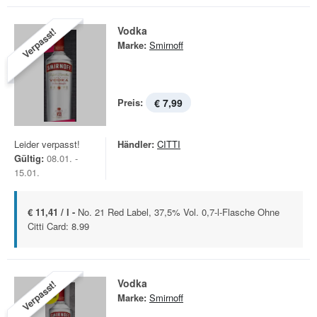
Vodka
Verpasst!
Marke:
Smirnoff
Preis:
€ 7,99
Leider verpasst!
Händler:
CITTI
Gültig:
08.01. -
15.01.
€ 11,41 / l -
No. 21 Red Label, 37,5% Vol. 0,7-l-Flasche Ohne
Citti Card: 8.99
Vodka
Verpasst!
Marke:
Smirnoff