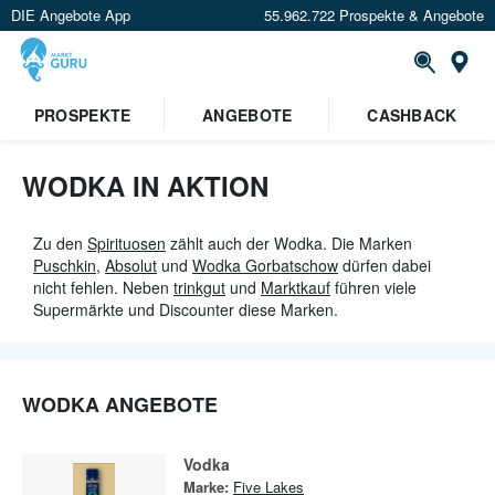
DIE Angebote App
55.962.722 Prospekte & Angebote
St
×
PROSPEKTE
ANGEBOTE
CASHBACK
Verrate uns deinen Standort um
Angebote in deiner Nähe
zu
sehen.
WODKA IN AKTION
Standort festlegen
Zu den
Spirituosen
zählt auch der Wodka. Die Marken
Puschkin
,
Absolut
und
Wodka Gorbatschow
dürfen dabei
nicht fehlen. Neben
trinkgut
und
Marktkauf
führen viele
Supermärkte und Discounter diese Marken.
WODKA ANGEBOTE
Vodka
Marke:
Five Lakes