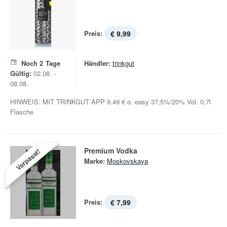
Preis:
€ 9,99
Noch
2
Tage
Händler:
trinkgut
Gültig:
02.08. -
08.08.
HINWEIS: MIT TRINKGUT APP 9.49 € o. easy 37,5%/20% Vol. 0,7l
Flasche
Premium Vodka
Verpasst!
Marke:
Moskovskaya
Preis:
€ 7,99