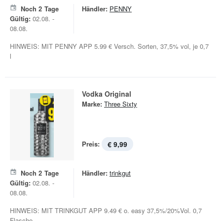
Noch
2
Tage
Händler:
PENNY
Gültig:
02.08. -
08.08.
HINWEIS: MIT PENNY APP 5.99 € Versch. Sorten, 37,5% vol, je 0,7
l
Vodka Original
Marke:
Three Sixty
Preis:
€ 9,99
Noch
2
Tage
Händler:
trinkgut
Gültig:
02.08. -
08.08.
HINWEIS: MIT TRINKGUT APP 9.49 € o. easy 37,5%/20%Vol. 0,7
Flasche