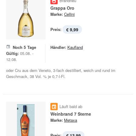
Brandneu
Grappa Oro
Marke:
Cellini
Preis:
€ 9,99
Noch
5
Tage
Händler:
Kaufland
Gültig:
05.08. -
12.08.
oder Cru aus dem Veneto, 3-fach destilliert, weich und rund im
Geschmack, 38 Vol. % je 0,7-l-Fl.
Läuft bald ab
Weinbrand 7 Sterne
Marke:
Metaxa
Preis:
€ 13,99