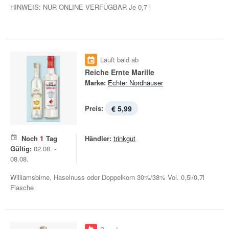
HINWEIS: NUR ONLINE VERFÜGBAR Je 0,7 l
Läuft bald ab
Reiche Ernte Marille
Marke:
Echter Nordhäuser
Preis:
€ 5,99
Noch
1
Tag
Händler:
trinkgut
Gültig:
02.08. -
08.08.
Williamsbirne, Haselnuss oder Doppelkorn 30%/38% Vol. 0,5l/0,7l
Flasche