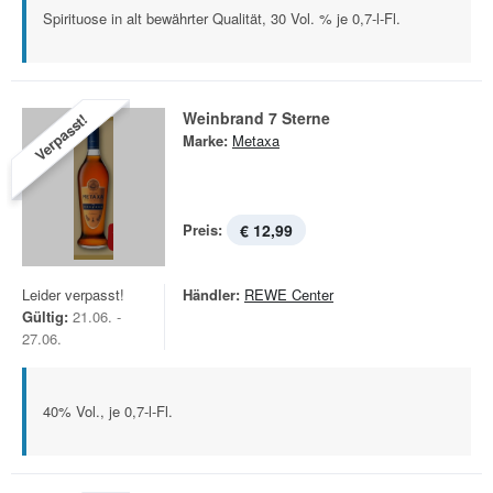
Spirituose in alt bewährter Qualität, 30 Vol. % je 0,7-l-Fl.
Weinbrand 7 Sterne
Verpasst!
Marke:
Metaxa
Preis:
€ 12,99
Leider verpasst!
Händler:
REWE Center
Gültig:
21.06. -
27.06.
40% Vol., je 0,7-l-Fl.