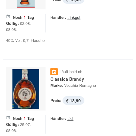
Noch
1
Tag
Händler:
trinkgut
Gültig:
02.08. -
08.08.
40% Vol. 0,7l Flasche
Läuft bald ab
Classica Brandy
Marke:
Vecchia Romagna
Preis:
€ 13,99
Noch
1
Tag
Händler:
Lidl
Gültig:
25.07. -
08.08.