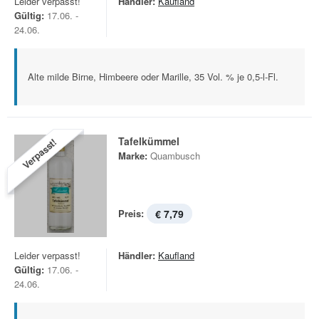
Leider verpasst!
Händler:
Kaufland
Gültig:
17.06. -
24.06.
Alte milde Birne, Himbeere oder Marille, 35 Vol. % je 0,5-l-Fl.
Tafelkümmel
Verpasst!
Marke:
Quambusch
Preis:
€ 7,79
Leider verpasst!
Händler:
Kaufland
Gültig:
17.06. -
24.06.