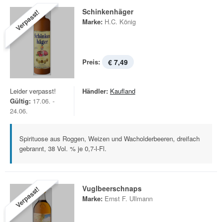
Schinkenhäger
Verpasst!
Marke:
H.C. König
Preis:
€ 7,49
Leider verpasst!
Händler:
Kaufland
Gültig:
17.06. -
24.06.
Spirituose aus Roggen, Weizen und Wacholderbeeren, dreifach
gebrannt, 38 Vol. % je 0,7-l-Fl.
Vuglbeerschnaps
Verpasst!
Marke:
Ernst F. Ullmann