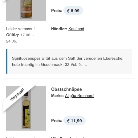
Preis:
€ 8,99
Leider verpasst!
Händler:
Kaufland
Gültig:
17.06. -
24.06.
Spirituosenspezialität aus dem Saft der veredelten Eberesche,
herb-fruchtig im Geschmack, 32 Vol. % ...
Obstschnäpse
Verpasst!
Marke:
Allgäu-Brennerei
Preis:
€ 11,99