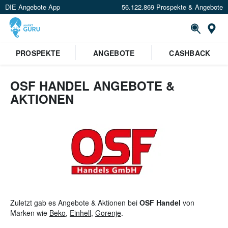
DIE Angebote App
56.122.869 Prospekte & Angebote
St
×
PROSPEKTE
ANGEBOTE
CASHBACK
Verrate uns deinen Standort um
Angebote in deiner Nähe
zu
sehen.
OSF HANDEL ANGEBOTE &
AKTIONEN
Standort festlegen
Zuletzt gab es Angebote & Aktionen bei
OSF Handel
von
Marken wie
Beko
,
Einhell
,
Gorenje
.