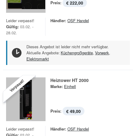
Preis:
€ 222,00
Leider verpasst!
Händler:
OSF Handel
Gültig:
03.02. -
28.02.
Dieses Angebot ist leider nicht mehr verfügbar.
Aktuelle Angebote:
Küchengroßgeräte
,
Vorwerk
,
Elektromarkt
Heiztower HT 2000
Verpasst!
Marke:
Einhell
Preis:
€ 49,00
Leider verpasst!
Händler:
OSF Handel
Gültig:
03.02. -