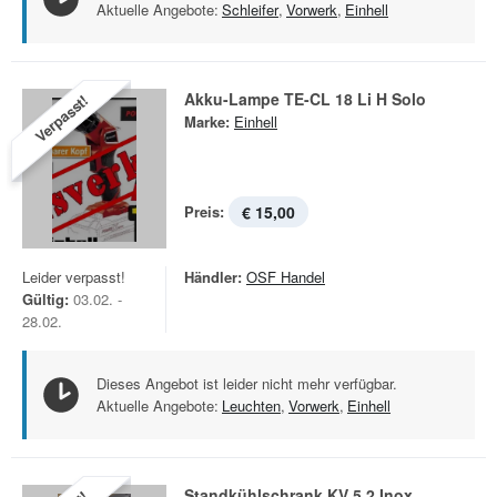
Aktuelle Angebote:
Schleifer
,
Vorwerk
,
Einhell
Akku-Lampe TE-CL 18 Li H Solo
Verpasst!
Marke:
Einhell
Preis:
€ 15,00
Leider verpasst!
Händler:
OSF Handel
Gültig:
03.02. -
28.02.
Dieses Angebot ist leider nicht mehr verfügbar.
Aktuelle Angebote:
Leuchten
,
Vorwerk
,
Einhell
Standkühlschrank KV 5.2 Inox