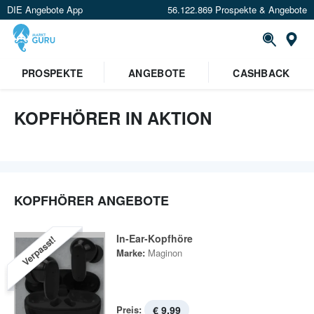
DIE Angebote App
56.122.869 Prospekte & Angebote
St
PROSPEKTE
ANGEBOTE
CASHBACK
KOPFHÖRER IN AKTION
KOPFHÖRER ANGEBOTE
In-Ear-Kopfhöre
Verpasst!
Marke:
Maginon
Preis:
€ 9,99