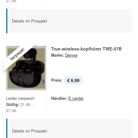
27.06.
Details im Prospekt
True-wireless-kopfhörer TWE-57B
Verpasst!
Marke:
Denver
Preis:
€ 6,99
Leider verpasst!
Händler:
E center
Gültig:
21.06. -
27.06.
Details im Prospekt