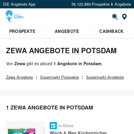
DIE Angebote App
56.122.869 Prospekte & Angebote
Or
×
PROSPEKTE
ANGEBOTE
CASHBACK
Verrate uns deinen Standort um
Angebote in deiner Nähe
zu
sehen.
ZEWA ANGEBOTE IN POTSDAM
Standort festlegen
Von
Zewa
gibt es aktuell
1 Angebote in Potsdam
.
Zewa
Angebote
Supermarkt
Prospekte
Supermarkt
Angebote
1 ZEWA ANGEBOTE IN POTSDAM
In Kürze
Wisch & Weg Küchentücher