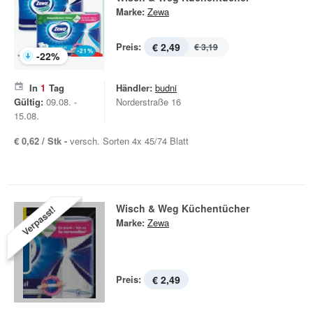
Marke:
Zewa
Preis:
€ 2,49
€ 3,19
-
22
%
In
1
Tag
Händler:
budni
Gültig:
09.08. -
Norderstraße 16
15.08.
€ 0,62 / Stk -
versch. Sorten 4x 45/74 Blatt
Wisch & Weg Küchentücher
Verpasst!
Marke:
Zewa
Preis:
€ 2,49