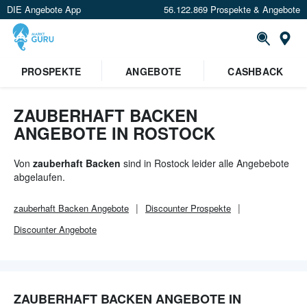
DIE Angebote App
56.122.869 Prospekte & Angebote
Or
×
PROSPEKTE
ANGEBOTE
CASHBACK
Verrate uns deinen Standort um
Angebote in deiner Nähe
zu
sehen.
ZAUBERHAFT BACKEN
ANGEBOTE IN ROSTOCK
Standort festlegen
Von
zauberhaft Backen
sind in Rostock leider alle Angebebote
abgelaufen.
zauberhaft Backen
Angebote
Discounter
Prospekte
Discounter
Angebote
ZAUBERHAFT BACKEN ANGEBOTE IN