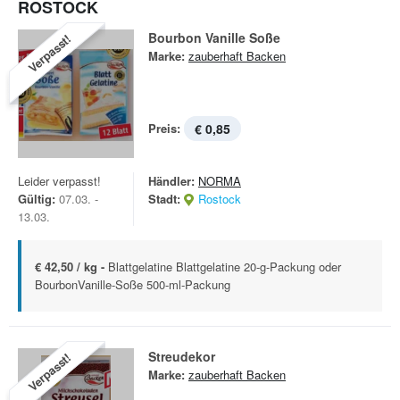
ROSTOCK
Bourbon Vanille Soße
Verpasst!
Marke:
zauberhaft Backen
Preis:
€ 0,85
Leider verpasst!
Händler:
NORMA
Gültig:
07.03. -
Stadt:
Rostock
13.03.
€ 42,50 / kg -
Blattgelatine Blattgelatine 20-g-Packung oder
BourbonVanille-Soße 500-ml-Packung
Streudekor
Verpasst!
Marke:
zauberhaft Backen