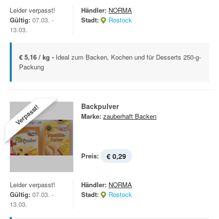
Leider verpasst!
Händler:
NORMA
Gültig:
07.03. -
Stadt:
Rostock
13.03.
€ 5,16 / kg -
Ideal zum Backen, Kochen und für Desserts 250-g-
Packung
Backpulver
Verpasst!
Marke:
zauberhaft Backen
Preis:
€ 0,29
Leider verpasst!
Händler:
NORMA
Gültig:
07.03. -
Stadt:
Rostock
13.03.