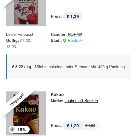
Preis:
€ 1,29
Leider verpasst!
Händler:
NORMA
Gültig:
07.03. -
Stadt:
Rostock
13.03.
€ 3,22 / kg -
Milchschokolade oder Streusel Mix 400-g-Packung
Kakao
Verpasst!
Marke:
zauberhaft Backen
Preis:
€ 1,29
€ 1,59
-
19
%