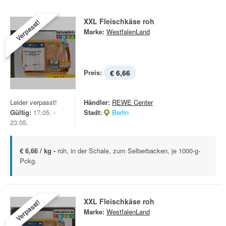
XXL Fleischkäse roh
Verpasst!
Marke:
WestfalenLand
Preis:
€ 6,66
Leider verpasst!
Händler:
REWE Center
Gültig:
17.05. -
Stadt:
Berlin
23.05.
€ 6,66 / kg -
roh, in der Schale, zum Selberbacken, je 1000-g-
Pckg.
XXL Fleischkäse roh
Verpasst!
Marke:
WestfalenLand