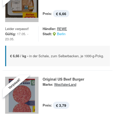
Preis:
€ 6,66
Leider verpasst!
Händler:
REWE
Gültig:
17.05. -
Stadt:
Berlin
23.05.
€ 6,66 / kg -
in der Schale, zum Selberbacken, je 1000-g-Pckg.
Original US Beef Burger
Verpasst!
Marke:
WestfalenLand
Preis:
€ 3,79