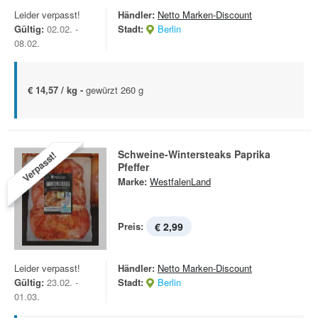
Leider verpasst!
Händler:
Netto Marken-Discount
Gültig:
02.02. -
Stadt:
Berlin
08.02.
€ 14,57 / kg -
gewürzt 260 g
Schweine-Wintersteaks Paprika
Verpasst!
Pfeffer
Marke:
WestfalenLand
Preis:
€ 2,99
Leider verpasst!
Händler:
Netto Marken-Discount
Gültig:
23.02. -
Stadt:
Berlin
01.03.