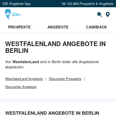
DIE Angebote App
56.122.869 Prospekte & Angebote
Or
×
PROSPEKTE
ANGEBOTE
CASHBACK
Verrate uns deinen Standort um
Angebote in deiner Nähe
zu
sehen.
WESTFALENLAND ANGEBOTE IN
BERLIN
Standort festlegen
Von
WestfalenLand
sind in Berlin leider alle Angebebote
abgelaufen.
WestfalenLand
Angebote
Discounter
Prospekte
Discounter
Angebote
WESTFALENLAND ANGEBOTE IN BERLIN