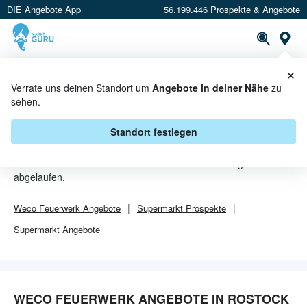
DIE Angebote App
56.199.446 Prospekte & Angebote
Or
×
PROSPEKTE
ANGEBOTE
CASHBACK
Verrate uns deinen Standort um
Angebote in deiner Nähe
zu
sehen.
WECO FEUERWERK ANGEBOTE
IN ROSTOCK
Standort festlegen
Von
Weco Feuerwerk
sind in Rostock leider alle Angebebote
abgelaufen.
Weco Feuerwerk
Angebote
Supermarkt
Prospekte
Supermarkt
Angebote
WECO FEUERWERK ANGEBOTE IN ROSTOCK