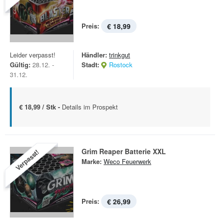
Preis:
€ 18,99
Leider verpasst!
Händler:
trinkgut
Gültig:
28.12. -
Stadt:
Rostock
31.12.
€ 18,99 / Stk -
Details im Prospekt
Grim Reaper Batterie XXL
Verpasst!
Marke:
Weco Feuerwerk
Preis:
€ 26,99