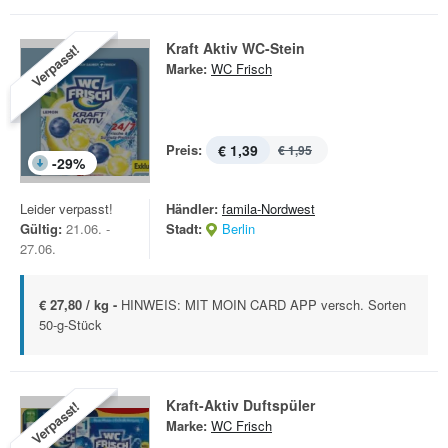
Kraft Aktiv WC-Stein
Verpasst!
Marke:
WC Frisch
Preis:
€ 1,39
€ 1,95
-
29
%
Leider verpasst!
Händler:
famila-Nordwest
Gültig:
21.06. -
Stadt:
Berlin
27.06.
€ 27,80 / kg -
HINWEIS: MIT MOIN CARD APP versch. Sorten
50-g-Stück
Kraft-Aktiv Duftspüler
Verpasst!
Marke:
WC Frisch