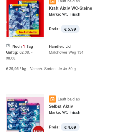
Läuft bald ab
Kraft Aktiv WC-Steine
Marke:
WC Frisch
Preis:
€ 5,99
Noch
1
Tag
Händler:
Lidl
Gültig:
02.08. -
Malchower Weg 134
08.08.
€ 29,95 / kg -
Versch. Sorten. Je 4x 50 g
Läuft bald ab
Selbst Aktiv
Marke:
WC Frisch
Preis:
€ 4,69