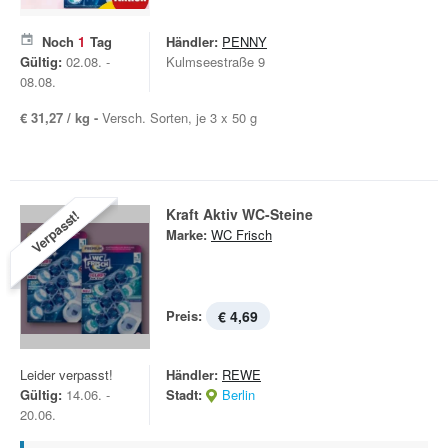
Noch
1
Tag
Händler:
PENNY
Gültig:
02.08. -
Kulmseestraße 9
08.08.
€ 31,27 / kg -
Versch. Sorten, je 3 x 50 g
Kraft Aktiv WC-Steine
Verpasst!
Marke:
WC Frisch
Preis:
€ 4,69
Leider verpasst!
Händler:
REWE
Gültig:
14.06. -
Stadt:
Berlin
20.06.