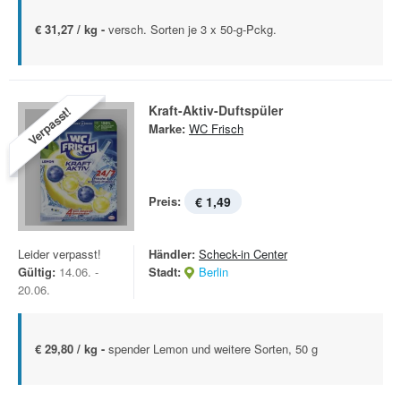
€ 31,27 / kg -
versch. Sorten je 3 x 50-g-Pckg.
Kraft-Aktiv-Duftspüler
Verpasst!
Marke:
WC Frisch
Preis:
€ 1,49
Leider verpasst!
Händler:
Scheck-in Center
Gültig:
14.06. -
Stadt:
Berlin
20.06.
€ 29,80 / kg -
spender Lemon und weitere Sorten, 50 g