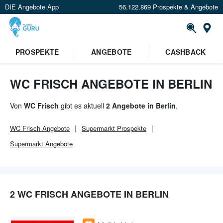
DIE Angebote App
56.122.869 Prospekte & Angebote
Or
×
PROSPEKTE
ANGEBOTE
CASHBACK
Verrate uns deinen Standort um
Angebote in deiner Nähe
zu
sehen.
WC FRISCH ANGEBOTE IN BERLIN
Standort festlegen
Von
WC Frisch
gibt es aktuell
2 Angebote in Berlin
.
WC Frisch
Angebote
Supermarkt
Prospekte
Supermarkt
Angebote
2 WC FRISCH ANGEBOTE IN BERLIN