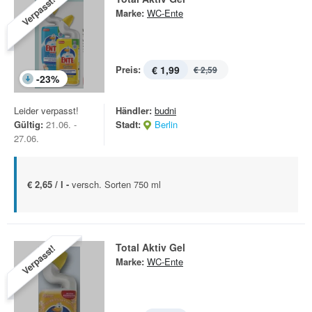
Verpasst!
Marke:
WC-Ente
Preis:
€ 1,99
€ 2,59
-
23
%
Leider verpasst!
Händler:
budni
Gültig:
21.06. -
Stadt:
Berlin
27.06.
€ 2,65 / l -
versch. Sorten 750 ml
Total Aktiv Gel
Verpasst!
Marke:
WC-Ente