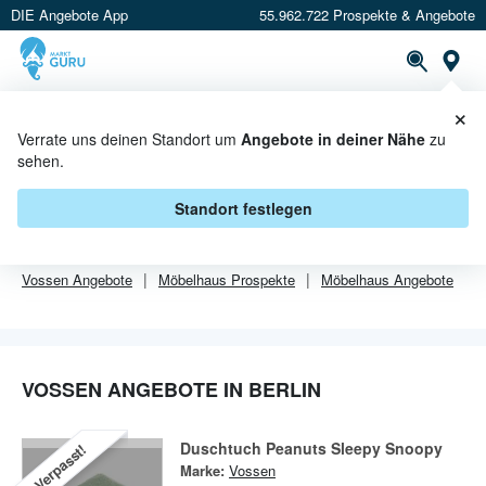
DIE Angebote App
55.962.722 Prospekte & Angebote
Or
×
PROSPEKTE
ANGEBOTE
CASHBACK
Verrate uns deinen Standort um
Angebote in deiner Nähe
zu
sehen.
VOSSEN ANGEBOTE IN BERLIN
Standort festlegen
Von
Vossen
sind in Berlin leider alle Angebebote abgelaufen.
Vossen
Angebote
Möbelhaus
Prospekte
Möbelhaus
Angebote
VOSSEN ANGEBOTE IN BERLIN
Duschtuch Peanuts Sleepy Snoopy
Verpasst!
Marke:
Vossen