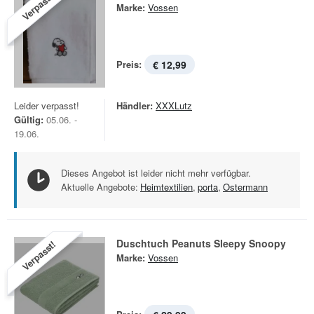
Verpasst!
Marke:
Vossen
Preis:
€ 12,99
Leider verpasst!
Händler:
XXXLutz
Gültig:
05.06. -
19.06.
Dieses Angebot ist leider nicht mehr verfügbar.
Aktuelle Angebote:
Heimtextilien
,
porta
,
Ostermann
Duschtuch Peanuts Sleepy Snoopy
Verpasst!
Marke:
Vossen