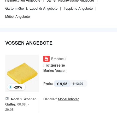
Heimtextilien Angebote
Damen Nachtwäsche Angebote
Gartenmöbel & -zubehör Angebote
Teppiche Angebote
Möbel Angebote
VOSSEN ANGEBOTE
Brandneu
Frottierserie
Marke:
Vossen
Preis:
€ 9,95
€ 13,99
-
29
%
Noch
2
Wochen
Händler:
Möbel Inhofer
Gültig:
06.08. -
29.08.