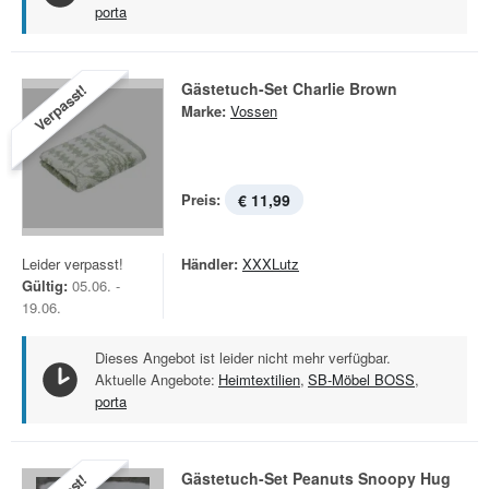
porta
Gästetuch-Set Charlie Brown
Verpasst!
Marke:
Vossen
Preis:
€ 11,99
Leider verpasst!
Händler:
XXXLutz
Gültig:
05.06. -
19.06.
Dieses Angebot ist leider nicht mehr verfügbar.
Aktuelle Angebote:
Heimtextilien
,
SB-Möbel BOSS
,
porta
Gästetuch-Set Peanuts Snoopy Hug