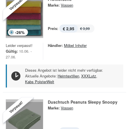
Verpasst!
Marke:
Vossen
Preis:
€ 2,95
€ 3,99
-
26
%
Leider verpasst!
Händler:
Möbel Inhofer
Gültig:
10.06. -
27.06.
Dieses Angebot ist leider nicht mehr verfügbar.
Aktuelle Angebote:
Heimtextilien
,
XXXLutz
,
Kabs PolsterWelt
Duschtuch Peanuts Sleepy Snoopy
Verpasst!
Marke:
Vossen