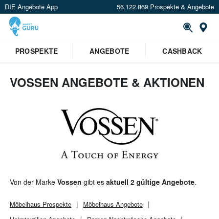
DIE Angebote App
56.122.869 Prospekte & Angebote
St
PROSPEKTE
ANGEBOTE
CASHBACK
VOSSEN ANGEBOTE & AKTIONEN
Von der Marke
Vossen
gibt es
aktuell 2 gültige Angebote
.
Möbelhaus
Prospekte
Möbelhaus
Angebote