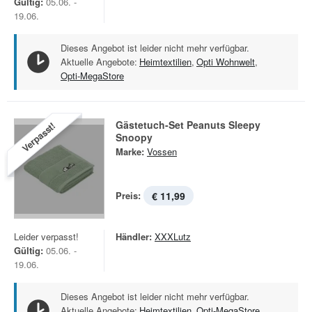
Gültig:
05.06. -
19.06.
Dieses Angebot ist leider nicht mehr verfügbar.
Aktuelle Angebote:
Heimtextilien
,
Opti Wohnwelt
,
Opti-MegaStore
Gästetuch-Set Peanuts Sleepy
Verpasst!
Snoopy
Marke:
Vossen
Preis:
€ 11,99
Leider verpasst!
Händler:
XXXLutz
Gültig:
05.06. -
19.06.
Dieses Angebot ist leider nicht mehr verfügbar.
Aktuelle Angebote:
Heimtextilien
,
Opti-MegaStore
,