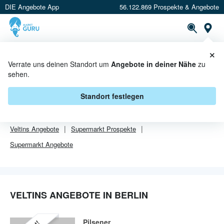
DIE Angebote App
56.122.869 Prospekte & Angebote
Or
×
PROSPEKTE
ANGEBOTE
CASHBACK
Verrate uns deinen Standort um
Angebote in deiner Nähe
zu
sehen.
VELTINS ANGEBOTE IN BERLIN
Standort festlegen
Von
Veltins
sind in Berlin leider alle Angebebote abgelaufen.
Veltins
Angebote
Supermarkt
Prospekte
Supermarkt
Angebote
VELTINS ANGEBOTE IN BERLIN
Pilsener