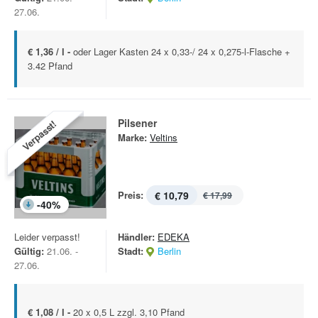
27.06.
€ 1,36 / l -
oder Lager Kasten 24 x 0,33-/ 24 x 0,275-l-Flasche +
3.42 Pfand
Pilsener
Verpasst!
Marke:
Veltins
Preis:
€ 10,79
€ 17,99
-
40
%
Leider verpasst!
Händler:
EDEKA
Gültig:
21.06. -
Stadt:
Berlin
27.06.
€ 1,08 / l -
20 x 0,5 L zzgl. 3,10 Pfand