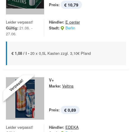
Preis:
€ 10,79
Leider verpasst!
Händler:
E center
Gültig:
21.06. -
Stadt:
Berlin
27.06.
€ 1,08 / l -
20 x 0,5L Kasten zzgl. 3,10€ Pfand
V+
Verpasst!
Marke:
Veltins
Preis:
€ 0,89
Leider verpasst!
Händler:
EDEKA