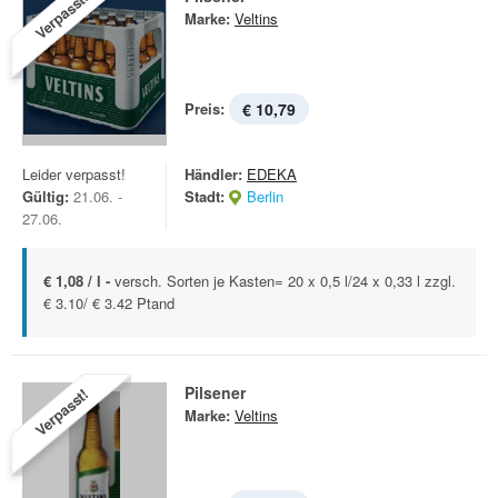
Verpasst!
Marke:
Veltins
Preis:
€ 10,79
Leider verpasst!
Händler:
EDEKA
Gültig:
21.06. -
Stadt:
Berlin
27.06.
€ 1,08 / l -
versch. Sorten je Kasten= 20 x 0,5 l/24 x 0,33 l zzgl.
€ 3.10/ € 3.42 Ptand
Pilsener
Verpasst!
Marke:
Veltins