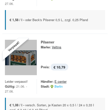
27.06.
€ 1,58 / l -
oder Beck's Pilsener 0,5 L, zzgl. 0,25 Pfand
Pilsener
Verpasst!
Marke:
Veltins
Preis:
€ 10,79
Leider verpasst!
Händler:
E center
Gültig:
21.06. -
Stadt:
Berlin
27.06.
€ 1,08 / l -
versch. Sorten, je Kasten 20 x 0,5 l / 24 x 0,33 І
zzgl. € 3.10 / € 3.42 Pfand