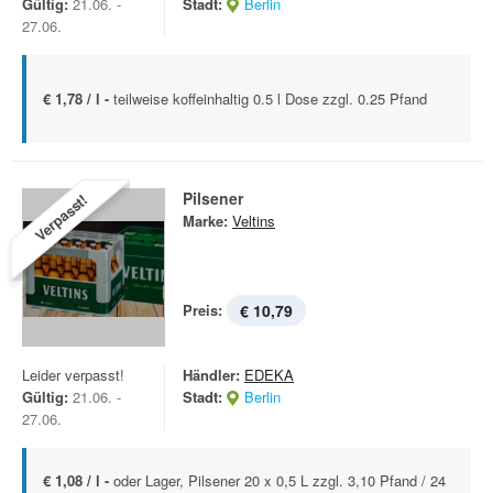
Gültig:
21.06. -
Stadt:
Berlin
27.06.
€ 1,78 / l -
teilweise koffeinhaltig 0.5 l Dose zzgl. 0.25 Pfand
Pilsener
Verpasst!
Marke:
Veltins
Preis:
€ 10,79
Leider verpasst!
Händler:
EDEKA
Gültig:
21.06. -
Stadt:
Berlin
27.06.
€ 1,08 / l -
oder Lager, Pilsener 20 x 0,5 L zzgl. 3,10 Pfand / 24