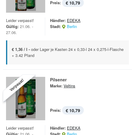
Preis:
€ 10,79
Leider verpasst!
Händler:
EDEKA
Gültig:
21.06. -
Stadt:
Berlin
27.06.
€ 1,36 / l -
oder Lager je Kasten 24 x 0,33-l 24 x 0,275-l-Flasche
+ 3.42 Pfand
Pilsener
Verpasst!
Marke:
Veltins
Preis:
€ 10,79
Leider verpasst!
Händler:
EDEKA
Gültig:
21.06. -
Stadt:
Berlin