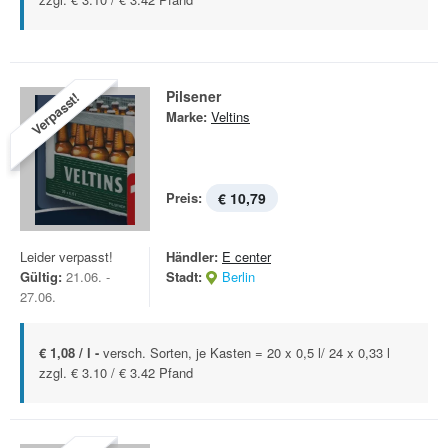
Pilsener
Verpasst!
Marke:
Veltins
Preis:
€ 10,79
Leider verpasst!
Händler:
E center
Gültig:
21.06. -
Stadt:
Berlin
27.06.
€ 1,08 / l -
versch. Sorten, je Kasten = 20 x 0,5 l/ 24 x 0,33 l
zzgl. € 3.10 / € 3.42 Pfand