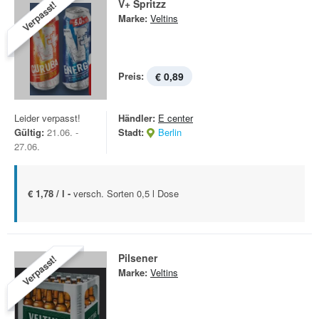
V+ Spritzz
Verpasst!
Marke:
Veltins
Preis:
€ 0,89
Leider verpasst!
Händler:
E center
Gültig:
21.06. -
Stadt:
Berlin
27.06.
€ 1,78 / l -
versch. Sorten 0,5 l Dose
Pilsener
Verpasst!
Marke:
Veltins