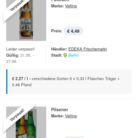
Verpasst!
Marke:
Veltins
Preis:
€ 4,49
Leider verpasst!
Händler:
EDEKA Frischemarkt
Gültig:
21.06. -
Stadt:
Berlin
27.06.
€ 2,27 / l -
verschiedene Sorten 6 x 0,33 l Flaschen Träger +
0.48 Pfand
Pilsener
Verpasst!
Marke:
Veltins