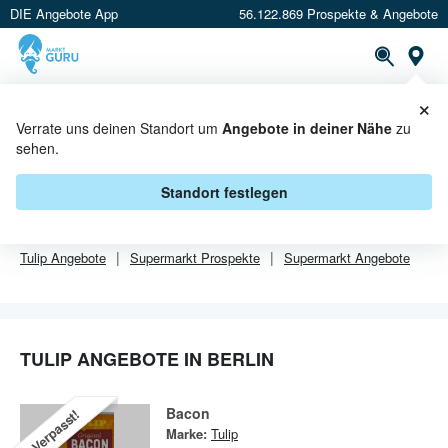
DIE Angebote App
56.122.869 Prospekte & Angebote
Or
×
PROSPEKTE
ANGEBOTE
CASHBACK
Verrate uns deinen Standort um
Angebote in deiner Nähe
zu
sehen.
TULIP ANGEBOTE IN BERLIN
Standort festlegen
Von
Tulip
sind in Berlin leider alle Angebebote abgelaufen.
Tulip
Angebote
Supermarkt
Prospekte
Supermarkt
Angebote
TULIP ANGEBOTE IN BERLIN
Bacon
Verpasst!
Marke:
Tulip