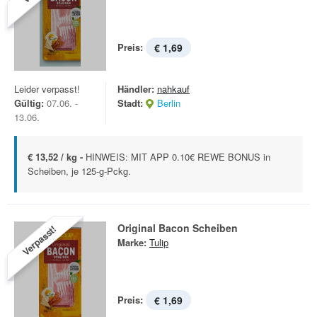
Preis:
€ 1,69
Leider verpasst!
Händler:
nahkauf
Gültig:
07.06. -
Stadt:
Berlin
13.06.
€ 13,52 / kg -
HINWEIS: MIT APP 0.10€ REWE BONUS in
Scheiben, je 125-g-Pckg.
Original Bacon Scheiben
Verpasst!
Marke:
Tulip
Preis:
€ 1,69