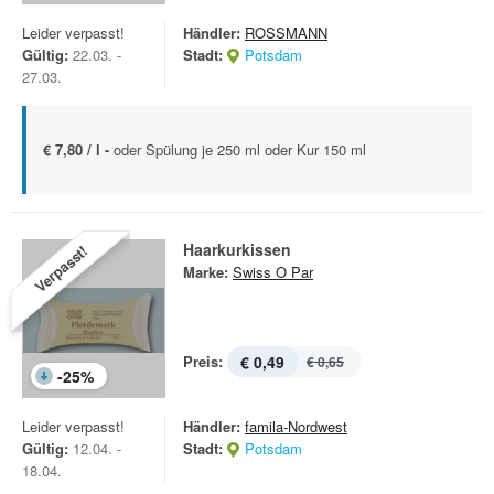
Leider verpasst!
Händler:
ROSSMANN
Gültig:
22.03. -
Stadt:
Potsdam
27.03.
€ 7,80 / l -
oder Spülung je 250 ml oder Kur 150 ml
Haarkurkissen
Verpasst!
Marke:
Swiss O Par
Preis:
€ 0,49
€ 0,65
-
25
%
Leider verpasst!
Händler:
famila-Nordwest
Gültig:
12.04. -
Stadt:
Potsdam
18.04.