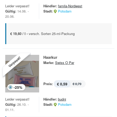
Leider verpasst!
Händler:
famila-Nordwest
Gültig:
14.06. -
Stadt:
Potsdam
20.06.
€ 19,60 / l -
versch. Sorten 25-ml-Packung
Haarkur
Verpasst!
Marke:
Swiss O Par
Preis:
€ 0,59
€ 0,79
-
25
%
Leider verpasst!
Händler:
budni
Gültig:
26.10. -
Stadt:
Potsdam
01.11.