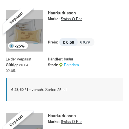
Haarkurkissen
Verpasst!
Marke:
Swiss O Par
Preis:
€ 0,59
€ 0,79
-
25
%
Leider verpasst!
Händler:
budni
Gültig:
26.04. -
Stadt:
Potsdam
02.05.
€ 23,60 / l -
versch. Sorten 25 ml
Haarkurkissen
Verpasst!
Marke:
Swiss O Par