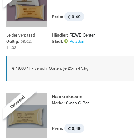
Preis:
€ 0,49
Leider verpasst!
Händler:
REWE Center
Gültig:
08.02. -
Stadt:
Potsdam
14.02.
€ 19,60 / l -
versch. Sorten, je 25-ml-Pckg.
Haarkurkissen
Verpasst!
Marke:
Swiss O Par
Preis:
€ 0,49