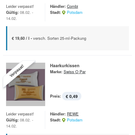
Leider verpasst!
Händler:
Combi
Gültig:
08.02. -
Stadt:
Potsdam
14.02.
€ 19,60 / l -
versch. Sorten 25-ml-Packung
Haarkurkissen
Verpasst!
Marke:
Swiss O Par
Preis:
€ 0,49
Leider verpasst!
Händler:
REWE
Gültig:
08.02. -
Stadt:
Potsdam
14.02.