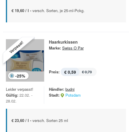
€ 19,60 / l -
versch. Sorten, je 25-ml-Pckg.
Haarkurkissen
Verpasst!
Marke:
Swiss O Par
Preis:
€ 0,59
€ 0,79
-
25
%
Leider verpasst!
Händler:
budni
Gültig:
22.02. -
Stadt:
Potsdam
28.02.
€ 23,60 / l -
versch. Sorten 25 ml