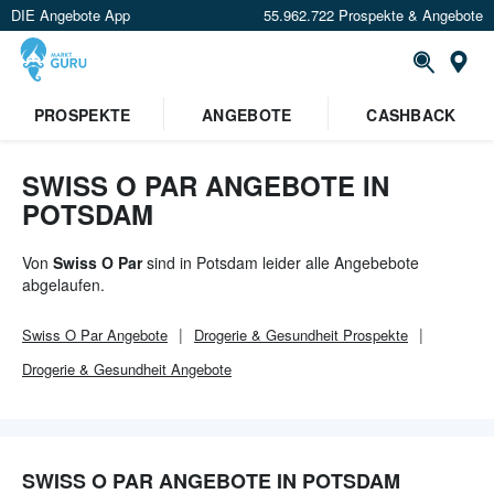
DIE Angebote App
55.962.722 Prospekte & Angebote
Or
×
PROSPEKTE
ANGEBOTE
CASHBACK
Verrate uns deinen Standort um
Angebote in deiner Nähe
zu
sehen.
SWISS O PAR ANGEBOTE IN
POTSDAM
Standort festlegen
Von
Swiss O Par
sind in Potsdam leider alle Angebebote
abgelaufen.
Swiss O Par
Angebote
Drogerie & Gesundheit
Prospekte
Drogerie & Gesundheit
Angebote
SWISS O PAR ANGEBOTE IN POTSDAM