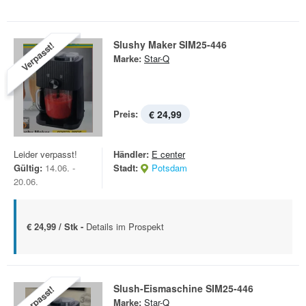
Slushy Maker SIM25-446
Verpasst!
Marke:
Star-Q
Preis:
€ 24,99
Leider verpasst!
Händler:
E center
Gültig:
14.06. -
Stadt:
Potsdam
20.06.
€ 24,99 / Stk -
Details im Prospekt
Slush-Eismaschine SIM25-446
Verpasst!
Marke:
Star-Q