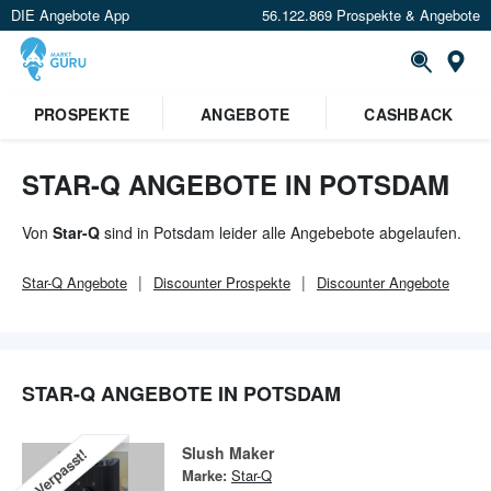
DIE Angebote App
56.122.869 Prospekte & Angebote
Or
×
PROSPEKTE
ANGEBOTE
CASHBACK
Verrate uns deinen Standort um
Angebote in deiner Nähe
zu
sehen.
STAR-Q ANGEBOTE IN POTSDAM
Standort festlegen
Von
Star-Q
sind in Potsdam leider alle Angebebote abgelaufen.
Star-Q
Angebote
Discounter
Prospekte
Discounter
Angebote
STAR-Q ANGEBOTE IN POTSDAM
Slush Maker
Verpasst!
Marke:
Star-Q