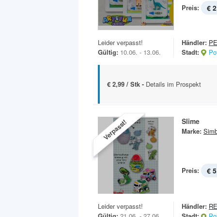
Preis:
€ 2
Leider verpasst!
Händler:
P
Gültig:
10.06. - 13.06.
Stadt:
Po
€ 2,99 / Stk -
Details im Prospekt
Slime
Verpasst!
Marke:
Sim
Preis:
€ 5
Leider verpasst!
Händler:
RE
Gültig:
21.06. - 27.06.
Stadt:
Po