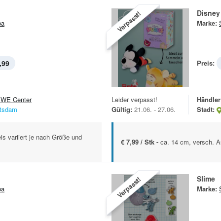
Disney
Verpasst!
ba
Marke:
,99
Preis:
WE Center
Leider verpasst!
Händler
tsdam
Gültig:
21.06. - 27.06.
Stadt:
is variiert je nach Größe und
€ 7,99 / Stk -
ca. 14 cm, versch. A
Slime
Verpasst!
ba
Marke: