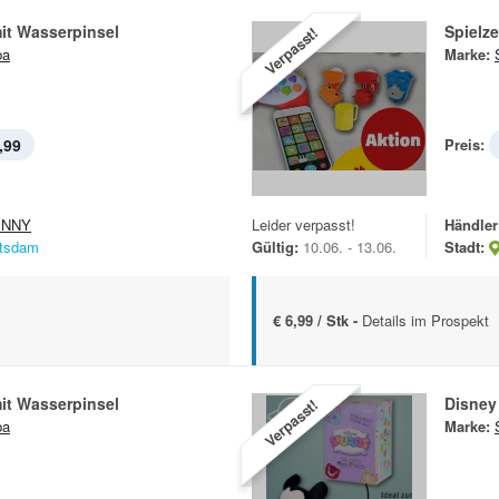
it Wasserpinsel
Spielze
Verpasst!
ba
Marke:
,99
Preis:
ENNY
Leider verpasst!
Händler
tsdam
Gültig:
10.06. - 13.06.
Stadt:
€ 6,99 / Stk -
Details im Prospekt
it Wasserpinsel
Disney
Verpasst!
ba
Marke: