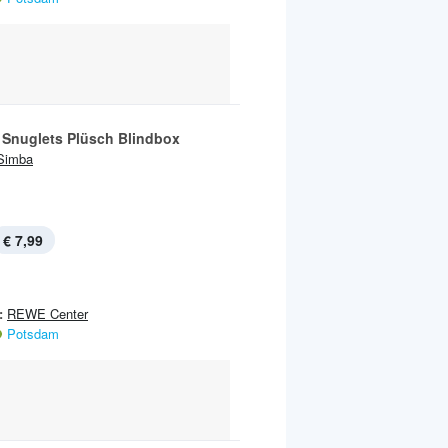
 Snuglets Plüsch Blindbox
Simba
€ 7,99
:
REWE Center
Potsdam