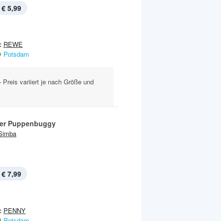
€ 5,99
:
REWE
Potsdam
 Preis variiert je nach Größe und
rer Puppenbuggy
Simba
€ 7,99
:
PENNY
Potsdam