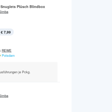
 Snuglets Plüsch Blindbox
Simba
€ 7,99
:
REWE
Potsdam
usführungen je Pckg.
Simba