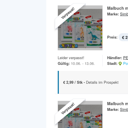
Malbuch m
Verpasst!
Marke:
Sim
Preis:
€ 2
Leider verpasst!
Händler:
P
Gültig:
10.06. - 13.06.
Stadt:
Po
€ 2,99 / Stk -
Details im Prospekt
Malbuch m
Verpasst!
Marke:
Sim