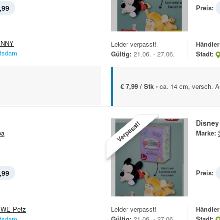
,99
Preis:
ENNY
Leider verpasst!
Händler
tsdam
Gültig:
21.06. - 27.06.
Stadt:
€ 7,99 / Stk -
ca. 14 cm, versch. A
Disney
Verpasst!
ba
Marke:
,99
Preis:
WE Petz
Leider verpasst!
Händler
tsdam
Gültig:
21.06. - 27.06.
Stadt: