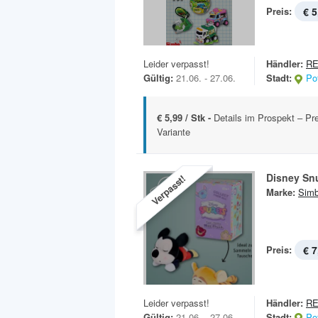
Preis:
€ 5
Leider verpasst!
Händler:
R
Gültig:
21.06. - 27.06.
Stadt:
Po
€ 5,99 / Stk -
Details im Prospekt – Pre
Variante
Disney Sn
Verpasst!
Marke:
Sim
Preis:
€ 7
Leider verpasst!
Händler:
R
Gültig:
21.06. - 27.06.
Stadt:
Po