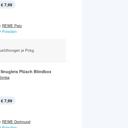
€ 7,99
:
REWE Petz
Potsdam
usführungen je Pckg.
 Snuglets Plüsch Blindbox
Simba
€ 7,99
:
REWE Dortmund
Potsdam