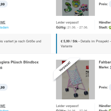
,99
Preis:
EWE
Leider verpasst!
Händler
tsdam
Gültig:
21.06. - 27.06.
Stadt:
is variiert je nach Größe und
€ 5,99 / Stk -
Details im Prospekt –
Variante
uglets Plüsch Blindbox
Faltba
Verpasst!
ba
Marke:
,99
Preis:
EWE
Leider verpasst!
Händler
tsdam
Gültig:
24.06. - 27.06.
Stadt: