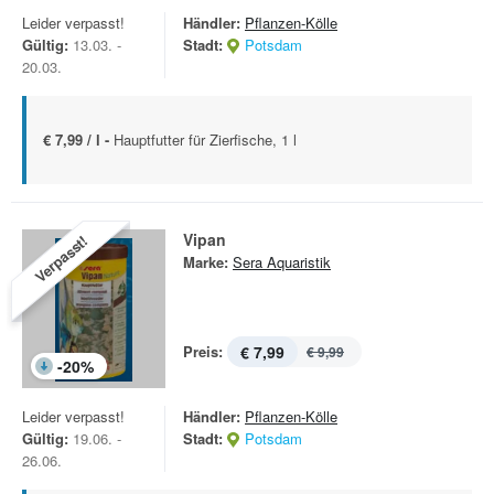
Leider verpasst!
Händler:
Pflanzen-Kölle
Gültig:
13.03. -
Stadt:
Potsdam
20.03.
€ 7,99 / l -
Hauptfutter für Zierfische, 1 l
Vipan
Verpasst!
Marke:
Sera Aquaristik
Preis:
€ 7,99
€ 9,99
-
20
%
Leider verpasst!
Händler:
Pflanzen-Kölle
Gültig:
19.06. -
Stadt:
Potsdam
26.06.