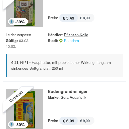
Preis:
€ 5,49
€ 8,99
-
39
%
Leider verpasst!
Händler:
Pflanzen-Kölle
Gültig:
03.03. -
Stadt:
Potsdam
10.03.
€ 21,96 / l -
Hauptfutter, mit probiotischer Wirkung, langsam
sinkendes Softgranulat, 250 ml
Bodengrundreiniger
Verpasst!
Marke:
Sera Aquaristik
Preis:
€ 6,99
€ 9,99
-
30
%