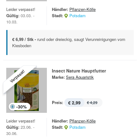
Leider verpasst!
Händler:
Pflanzen-Kölle
Gültig:
03.03. -
Stadt:
Potsdam
10.03.
€ 6,99 / Stk -
rund oder dreieckig, saugt Verunreinigungen vom
Kiesboden
Insect Nature Hauptfutter
Verpasst!
Marke:
Sera Aquaristik
Preis:
€ 2,99
€ 4,29
-
30
%
Leider verpasst!
Händler:
Pflanzen-Kölle
Gültig:
23.06. -
Stadt:
Potsdam
30.06.