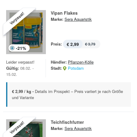
Vipan Flakes
Verpasst!
Marke:
Sera Aquaristik
Preis:
€ 2,99
€ 3,79
-
21
%
Leider verpasst!
Händler:
Pflanzen-Kölle
Gültig:
08.02. -
Stadt:
Potsdam
15.02.
€ 2,99 / kg -
Details im Prospekt – Preis variiert je nach Größe
und Variante
Teichfischfutter
Verpasst!
Marke:
Sera Aquaristik