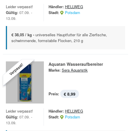
Leider verpasst!
Händler:
HELLWEG
Gültig:
07.09. -
Stadt:
Potsdam
13.09.
€ 38,05 / kg -
universelles Hauptfutter für alle Zierfische,
schwimmende, formstabile Flocken, 210 g
Aquatan Wasseraufbereiter
Verpasst!
Marke:
Sera Aquaristik
Preis:
€ 8,99
Leider verpasst!
Händler:
HELLWEG
Gültig:
07.09. -
Stadt:
Potsdam
13.09.