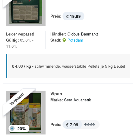
Preis:
€ 19,99
Leider verpasst!
Händler:
Globus Baumarkt
Gültig:
05.04. -
Stadt:
Potsdam
11.04.
€ 4,00 / kg -
schwimmende, wasserstabile Pellets je 5 kg Beutel
Vipan
Verpasst!
Marke:
Sera Aquaristik
Preis:
€ 7,99
€ 9,99
-
20
%