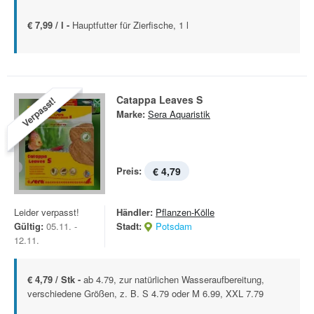
€ 7,99 / l -
Hauptfutter für Zierfische, 1 l
Catappa Leaves S
Verpasst!
Marke:
Sera Aquaristik
Preis:
€ 4,79
Leider verpasst!
Händler:
Pflanzen-Kölle
Gültig:
05.11. -
Stadt:
Potsdam
12.11.
€ 4,79 / Stk -
ab 4.79, zur natürlichen Wasseraufbereitung,
verschiedene Größen, z. B. S 4.79 oder M 6.99, XXL 7.79