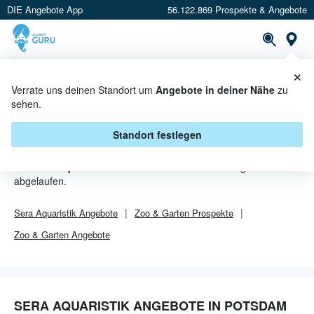
DIE Angebote App
56.122.869 Prospekte & Angebote
Or
×
PROSPEKTE
ANGEBOTE
CASHBACK
Verrate uns deinen Standort um
Angebote in deiner Nähe
zu
sehen.
SERA AQUARISTIK ANGEBOTE IN
POTSDAM
Standort festlegen
Von
Sera Aquaristik
sind in Potsdam leider alle Angebebote
abgelaufen.
Sera Aquaristik
Angebote
Zoo & Garten
Prospekte
Zoo & Garten
Angebote
SERA AQUARISTIK ANGEBOTE IN POTSDAM